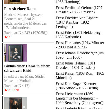
1955 Hamburg)
Ernst Ferdinand Oehme (1797
Porträt einer Dame
Dresden - 1855 Dresden)
Madrid, Museo Thyssen-
Ernst Friedrich von Liphart
Bornemisza, Saal 21,
(1847 Kambja - 1932
niederländische Malerei des
Leningrad)
17. Jahrhunderts
Ernst Fries (1801 Heidelberg -
(Inventar-Nr. 243 (1930.58))
1833 Karlsruhe)
1667
Ernst Hermanns (1914 Münster
- 2000 Bad Aibling)
Ernst Johann Heidelberger (um
1590 - um 1660)
Ernst Julius Hähnel (1811
Bildnis einer Dame in einem
Dresden - 1891 Dresden)
schwarzen Kleid
Ernst Kaiser (1803 Rom - 1865
Frankfurt am Main, Städel
München)
Museum, Vorhalle
Ernst Karl Eugen Koerner
(Inventar-Nr. 13)
(1846 Stibbe - 1927 Berlin)
1668–1670
Ernst Liebermann (1869
Langemüß bei Meiningen -
1960 Beuerberg (Oberbayern))
Ernst Ludwig Kirchner (1880