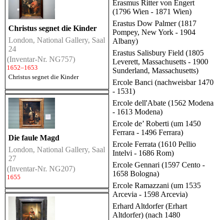
Erasmus Ritter von Engert
(1796 Wien - 1871 Wien)
Erastus Dow Palmer (1817
Christus segnet die Kinder
Pompey, New York - 1904
London, National Gallery, Saal
Albany)
24
Erastus Salisbury Field (1805
(Inventar-Nr. NG757)
Leverett, Massachusetts - 1900
1652–1653
Sunderland, Massachusetts)
Christus segnet die Kinder
Ercole Banci (nachweisbar 1470
- 1531)
Ercole dell'Abate (1562 Modena
- 1613 Modena)
Ercole de’ Roberti (um 1450
Ferrara - 1496 Ferrara)
Die faule Magd
Ercole Ferrata (1610 Pellio
London, National Gallery, Saal
Intelvi - 1686 Rom)
27
Ercole Gennari (1597 Cento -
(Inventar-Nr. NG207)
1658 Bologna)
1655
Ercole Ramazzani (um 1535
Arcevia - 1598 Arcevia)
Erhard Altdorfer (Erhart
Altdorfer) (nach 1480