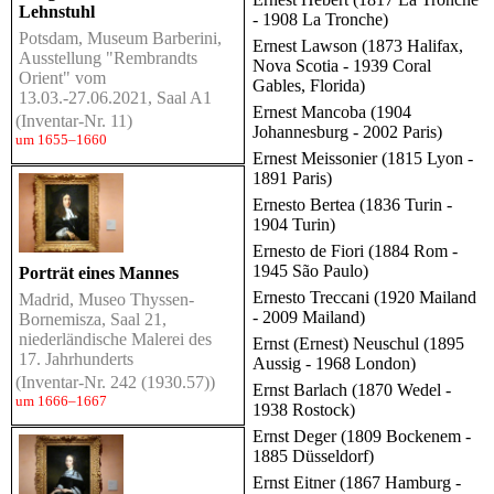
Lehnstuhl
- 1908 La Tronche)
Potsdam, Museum Barberini,
Ernest Lawson (1873 Halifax,
Ausstellung "Rembrandts
Nova Scotia - 1939 Coral
Orient" vom
Gables, Florida)
13.03.-27.06.2021, Saal A1
Ernest Mancoba (1904
(Inventar-Nr. 11)
Johannesburg - 2002 Paris)
um 1655–1660
Ernest Meissonier (1815 Lyon -
1891 Paris)
Ernesto Bertea (1836 Turin -
1904 Turin)
Ernesto de Fiori (1884 Rom -
1945 São Paulo)
Porträt eines Mannes
Ernesto Treccani (1920 Mailand
Madrid, Museo Thyssen-
- 2009 Mailand)
Bornemisza, Saal 21,
niederländische Malerei des
Ernst (Ernest) Neuschul (1895
17. Jahrhunderts
Aussig - 1968 London)
(Inventar-Nr. 242 (1930.57))
Ernst Barlach (1870 Wedel -
um 1666–1667
1938 Rostock)
Ernst Deger (1809 Bockenem -
1885 Düsseldorf)
Ernst Eitner (1867 Hamburg -