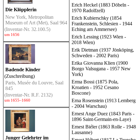
Erich Heckel (1883 Döbeln -
Die Klöpplerin
1970 Radolfzell)
New York, Metropolitan
Erich Kubierschky (1854
Museum of Art (Met), Saal 964
Frankenstein, Schlesien - 1944
(Inventar-Nr. 32.100.5)
Eching am Ammersee)
um 1656
Erich Lessing (1923 Wien -
2018 Wien)
Erik Dietman (1937 Jönköping,
Schweden - 2002 Paris)
Erika Giovanna Klien (1900
Borgo Valsugana - 1957 New
Badende Kinder
York)
(Zuschreibung)
Erma Bossi (1875 Pola,
Paris, Musée du Louvre, Saal
Kroatien - 1952 Cesano
845
Boscone)
(Inventar-Nr. R.F. 2132)
um 1655–1660
Erna Rosenstein (1913 Lemberg
- 2004 Warschau)
Ernest Ange Duez (1843 Paris -
1896 Saint-Germain-en-Laye)
Ernest Biéler (1863 Rolle - 1948
Lausanne)
Junger Gelehrter im
Ernest Hébert (1817 La Tronche