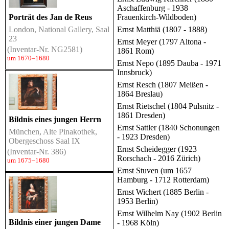
Aschaffenburg - 1938
Frauenkirch-Wildboden)
Porträt des Jan de Reus
Ernst Matthiä (1807 - 1888)
London, National Gallery, Saal
23
Ernst Meyer (1797 Altona -
(Inventar-Nr. NG2581)
1861 Rom)
um 1670–1680
Ernst Nepo (1895 Dauba - 1971
Innsbruck)
Ernst Resch (1807 Meißen -
1864 Breslau)
Ernst Rietschel (1804 Pulsnitz -
1861 Dresden)
Bildnis eines jungen Herrn
Ernst Sattler (1840 Schonungen
München, Alte Pinakothek,
- 1923 Dresden)
Obergeschoss Saal IX
Ernst Scheidegger (1923
(Inventar-Nr. 386)
Rorschach - 2016 Zürich)
um 1675–1680
Ernst Stuven (um 1657
Hamburg - 1712 Rotterdam)
Ernst Wichert (1885 Berlin -
1953 Berlin)
Ernst Wilhelm Nay (1902 Berlin
Bildnis einer jungen Dame
- 1968 Köln)