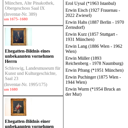
München, Alte Pinakothek,
Erol Uysal (*1963 Istanbul)
Obergeschoss Saal IX
Erwin Eisch (1927 Frauenau -
(Inventar-Nr. 389)
2022 Zwiesel)
um 1675–1680
Erwin Hahs (1887 Berlin - 1970
Zernsdorf)
Erwin Kurz (1857 Stuttgart -
1931 München)
Erwin Lang (1886 Wien - 1962
Ehegatten-Bildnis eines
Wien)
unbekannten vornehmen
Erwin Müller (1893
Herrn
Reichenberg - 1978 Naumburg)
Schleswig, Landesmuseum für
Erwin Pfrang (*1951 München)
Kunst und Kulturgeschichte,
Erwin Puchinger (1875 Wien -
Saal 23
1944 Wien)
(Inventar-Nr. 1995/175)
Erwin Wurm (*1954 Bruck an
um 1680
der Mur)
Ehegatten-Bildnis einer
unbekannten vornehmen