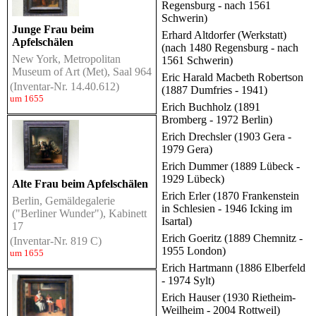
Regensburg - nach 1561
Schwerin)
Junge Frau beim
Erhard Altdorfer (Werkstatt)
Apfelschälen
(nach 1480 Regensburg - nach
New York, Metropolitan
1561 Schwerin)
Museum of Art (Met), Saal 964
Eric Harald Macbeth Robertson
(Inventar-Nr. 14.40.612)
(1887 Dumfries - 1941)
um 1655
Erich Buchholz (1891
Bromberg - 1972 Berlin)
Erich Drechsler (1903 Gera -
1979 Gera)
Erich Dummer (1889 Lübeck -
1929 Lübeck)
Alte Frau beim Apfelschälen
Erich Erler (1870 Frankenstein
Berlin, Gemäldegalerie
in Schlesien - 1946 Icking im
("Berliner Wunder"), Kabinett
Isartal)
17
Erich Goeritz (1889 Chemnitz -
(Inventar-Nr. 819 C)
1955 London)
um 1655
Erich Hartmann (1886 Elberfeld
- 1974 Sylt)
Erich Hauser (1930 Rietheim-
Weilheim - 2004 Rottweil)