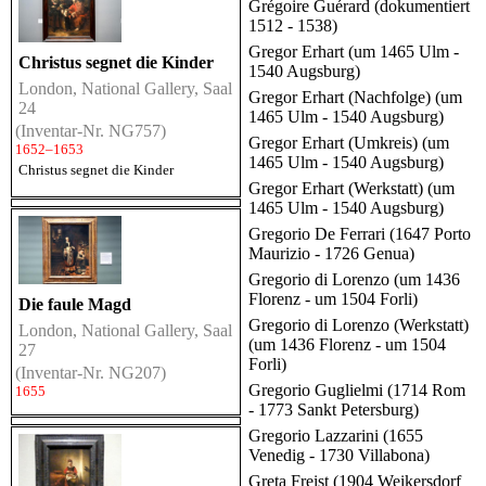
Grégoire Guérard (dokumentiert
1512 - 1538)
Gregor Erhart (um 1465 Ulm -
Christus segnet die Kinder
1540 Augsburg)
London, National Gallery, Saal
Gregor Erhart (Nachfolge) (um
24
1465 Ulm - 1540 Augsburg)
(Inventar-Nr. NG757)
Gregor Erhart (Umkreis) (um
1652–1653
1465 Ulm - 1540 Augsburg)
Christus segnet die Kinder
Gregor Erhart (Werkstatt) (um
1465 Ulm - 1540 Augsburg)
Gregorio De Ferrari (1647 Porto
Maurizio - 1726 Genua)
Gregorio di Lorenzo (um 1436
Florenz - um 1504 Forli)
Die faule Magd
Gregorio di Lorenzo (Werkstatt)
London, National Gallery, Saal
(um 1436 Florenz - um 1504
27
Forli)
(Inventar-Nr. NG207)
Gregorio Guglielmi (1714 Rom
1655
- 1773 Sankt Petersburg)
Gregorio Lazzarini (1655
Venedig - 1730 Villabona)
Greta Freist (1904 Weikersdorf