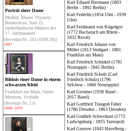
Karl Eduard Biermann (1803
Berlin - 1892 Berlin)
Porträt einer Dame
Karl Federlin (1854 Ulm - 1939
Madrid, Museo Thyssen-
Ulm)
Bornemisza, Saal 21,
Karl Ferdinand von Kügelgen
niederländische Malerei des
(1772 Bacharach am Rhein -
17. Jahrhunderts
1832 Reval)
(Inventar-Nr. 243 (1930.58))
Karl Friedrich Johann von
1667
Müller (1813 Stuttgart - 1881
Frankfurt am Main)
Karl Friedrich Schinkel (1781
Neuruppin - 1841 Berlin)
Karl Friedrich Schulz (Carl
Bildnis einer Dame in einem
Friedrich Schulz) (1796
schwarzen Kleid
Selchow - 1866 Neuruppin)
Frankfurt am Main, Städel
Karl Gerstner (1930 Basel -
Museum, Vorhalle
2017 Basel)
(Inventar-Nr. 13)
Karl Gottfried Traugott Faber
1668–1670
(1786 Dresden - 1863 Dresden)
Karl Gottlieb Schweikart (1772
Ludwigsburg - 1855 Tarnopol)
Karl Gussow (1843 Havelberg -