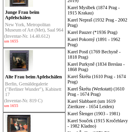
2019)
Karel Myslbek (1874 Prag -
Junge Frau beim
1915 Krakau)
Apfelschälen
Karel Nepraš (1932 Prag - 2002
New York, Metropolitan
Prag)
Museum of Art (Met), Saal 964
Karel Pauzer (*1936 Prag)
(Inventar-Nr. 14.40.612)
Karel Pokorný (1891 - 1962
um 1655
Prag)
Karel Postl (1769 Bechyně -
1818 Prag)
Karel Purkyně (1834 Breslau -
1868 Prag)
Karel Škréta (1610 Prag - 1674
Alte Frau beim Apfelschälen
Prag)
Berlin, Gemäldegalerie
Karel Škréta (Werkstatt) (1610
("Berliner Wunder"), Kabinett
Prag - 1674 Prag)
17
(Inventar-Nr. 819 C)
Karel Slabbaert (um 1619
um 1655
Zierikzee - 1654 Leiden)
Karel Šlenger (1903 - 1981)
Karel Souček (1915 Kročehlavy
- 1982 Kladno)