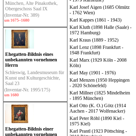
München, Alte Pinakothek,
Karl Josef Aigen (1685 Olmütz
Obergeschoss Saal IX
- 1762 Wien)
(Inventar-Nr. 389)
Karl Kappes (1861 - 1943)
um 1675–1680
Karl Kluth (1898 Halle (Saale) -
1972 Hamburg)
Karl Kraus (1889 - 1952)
Karl Lenz (1898 Frankfurt -
1948 Frankfurt)
Ehegatten-Bildnis eines
unbekannten vornehmen
Karl Marx (1929 Köln - 2008
Herrn
Köln)
Schleswig, Landesmuseum für
Karl May (1901 - 1976)
Kunst und Kulturgeschichte,
Karl Menzen (1950 Heppingen
Saal 23
- 2020 Schönefeld)
(Inventar-Nr. 1995/175)
Karl Millner (1825 Mindelheim
um 1680
- 1895 München)
Karl Otto (K. O.) Götz (1914
Aachen - 2017 Wolfenacker)
Karl Peter Röhl (1890 Kiel -
1975 Kiel)
Ehegatten-Bildnis einer
Karl Prantl (1923 Pöttsching -
unbekannten vornehmen