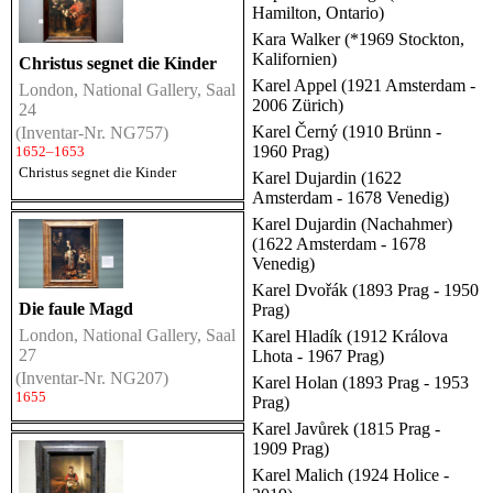
Hamilton, Ontario)
Kara Walker (*1969 Stockton,
Kalifornien)
Christus segnet die Kinder
Karel Appel (1921 Amsterdam -
London, National Gallery, Saal
2006 Zürich)
24
Karel Černý (1910 Brünn -
(Inventar-Nr. NG757)
1960 Prag)
1652–1653
Christus segnet die Kinder
Karel Dujardin (1622
Amsterdam - 1678 Venedig)
Karel Dujardin (Nachahmer)
(1622 Amsterdam - 1678
Venedig)
Karel Dvořák (1893 Prag - 1950
Die faule Magd
Prag)
London, National Gallery, Saal
Karel Hladík (1912 Králova
27
Lhota - 1967 Prag)
(Inventar-Nr. NG207)
Karel Holan (1893 Prag - 1953
1655
Prag)
Karel Javůrek (1815 Prag -
1909 Prag)
Karel Malich (1924 Holice -