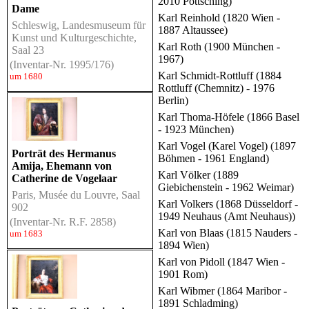
2010 Pöttsching)
Dame
Karl Reinhold (1820 Wien -
Schleswig, Landesmuseum für
1887 Altaussee)
Kunst und Kulturgeschichte,
Karl Roth (1900 München -
Saal 23
1967)
(Inventar-Nr. 1995/176)
Karl Schmidt-Rottluff (1884
um 1680
Rottluff (Chemnitz) - 1976
Berlin)
Karl Thoma-Höfele (1866 Basel
- 1923 München)
Karl Vogel (Karel Vogel) (1897
Porträt des Hermanus
Böhmen - 1961 England)
Amija, Ehemann von
Karl Völker (1889
Catherine de Vogelaar
Giebichenstein - 1962 Weimar)
Paris, Musée du Louvre, Saal
Karl Volkers (1868 Düsseldorf -
902
1949 Neuhaus (Amt Neuhaus))
(Inventar-Nr. R.F. 2858)
Karl von Blaas (1815 Nauders -
um 1683
1894 Wien)
Karl von Pidoll (1847 Wien -
1901 Rom)
Karl Wibmer (1864 Maribor -
1891 Schladming)