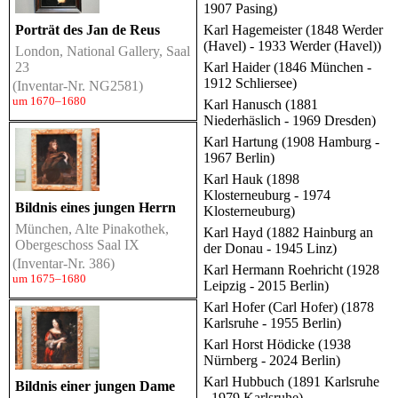
1907 Pasing)
Karl Hagemeister (1848 Werder
Porträt des Jan de Reus
(Havel) - 1933 Werder (Havel))
London, National Gallery, Saal
Karl Haider (1846 München -
23
1912 Schliersee)
(Inventar-Nr. NG2581)
um 1670–1680
Karl Hanusch (1881
Niederhäslich - 1969 Dresden)
Karl Hartung (1908 Hamburg -
1967 Berlin)
Karl Hauk (1898
Klosterneuburg - 1974
Bildnis eines jungen Herrn
Klosterneuburg)
München, Alte Pinakothek,
Karl Hayd (1882 Hainburg an
Obergeschoss Saal IX
der Donau - 1945 Linz)
(Inventar-Nr. 386)
Karl Hermann Roehricht (1928
um 1675–1680
Leipzig - 2015 Berlin)
Karl Hofer (Carl Hofer) (1878
Karlsruhe - 1955 Berlin)
Karl Horst Hödicke (1938
Nürnberg - 2024 Berlin)
Karl Hubbuch (1891 Karlsruhe
Bildnis einer jungen Dame
- 1979 Karlsruhe)