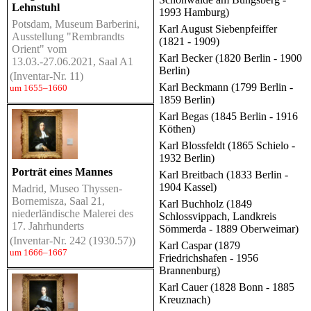
Lehnstuhl
1993 Hamburg)
Potsdam, Museum Barberini,
Karl August Siebenpfeiffer
Ausstellung "Rembrandts
(1821 - 1909)
Orient" vom
Karl Becker (1820 Berlin - 1900
13.03.-27.06.2021, Saal A1
Berlin)
(Inventar-Nr. 11)
Karl Beckmann (1799 Berlin -
um 1655–1660
1859 Berlin)
Karl Begas (1845 Berlin - 1916
Köthen)
Karl Blossfeldt (1865 Schielo -
1932 Berlin)
Porträt eines Mannes
Karl Breitbach (1833 Berlin -
1904 Kassel)
Madrid, Museo Thyssen-
Bornemisza, Saal 21,
Karl Buchholz (1849
niederländische Malerei des
Schlossvippach, Landkreis
17. Jahrhunderts
Sömmerda - 1889 Oberweimar)
(Inventar-Nr. 242 (1930.57))
Karl Caspar (1879
um 1666–1667
Friedrichshafen - 1956
Brannenburg)
Karl Cauer (1828 Bonn - 1885
Kreuznach)