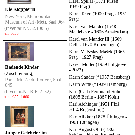
Karel Špillar (1871 Pilsen -
1939 Prag)
Die Klöpplerin
Karel Teige (1900 Prag - 1951
New York, Metropolitan
Prag)
Museum of Art (Met), Saal 964
Karel van Mander (1548
(Inventar-Nr. 32.100.5)
Meulebeke - 1606 Amsterdam)
um 1656
Karel van Mander III (1609
Delft - 1670 Kopenhagen)
Karel Vítězslav Mašek (1865
Prag - 1927 Prag)
Karen Müller (1939 Hillgroven
Badende Kinder
- 2022)
(Zuschreibung)
Karin Sander (*1957 Bensberg)
Paris, Musée du Louvre, Saal
Karin Witte (*1939 Hamburg)
845
(Inventar-Nr. R.F. 2132)
Karl (Carl) Ferdinand Sohn
um 1655–1660
(1805 Berlin - 1867 Köln)
Karl Aichinger (1951 Floß -
2014 Regensburg)
Karl Albiker (1878 Ühlingen -
1961 Ettlingen)
Karl August Ohrt (1902
Junger Gelehrter im
Schönwalde am Bungsberg -