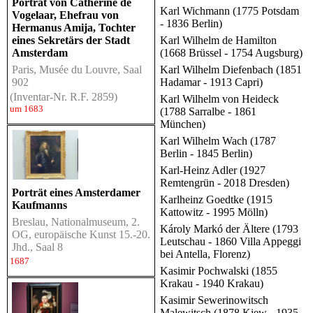
Porträt von Catherine de
Karl Wichmann (1775 Potsdam
Vogelaar, Ehefrau von
- 1836 Berlin)
Hermanus Amija, Tochter
eines Sekretärs der Stadt
Karl Wilhelm de Hamilton
Amsterdam
(1668 Brüssel - 1754 Augsburg)
Paris, Musée du Louvre, Saal
Karl Wilhelm Diefenbach (1851
902
Hadamar - 1913 Capri)
(Inventar-Nr. R.F. 2859)
Karl Wilhelm von Heideck
um 1683
(1788 Sarralbe - 1861
München)
Karl Wilhelm Wach (1787
Berlin - 1845 Berlin)
Karl-Heinz Adler (1927
Remtengrün - 2018 Dresden)
Porträt eines Amsterdamer
Karlheinz Goedtke (1915
Kaufmanns
Kattowitz - 1995 Mölln)
Breslau, Nationalmuseum, 2.
Károly Markó der Ältere (1793
OG, europäische Kunst 15.-20.
Leutschau - 1860 Villa Appeggi
Jhd., Saal 8
bei Antella, Florenz)
1687
Kasimir Pochwalski (1855
Krakau - 1940 Krakau)
Kasimir Sewerinowitsch
Malewitsch (1878 Kiew - 1935