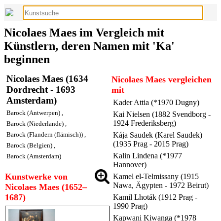
Nicolaes Maes im Vergleich mit
Künstlern, deren Namen mit 'Ka'
beginnen
Nicolaes Maes (1634
Nicolaes Maes vergleichen
Dordrecht - 1693
mit
Amsterdam)
Kader Attia (*1970 Dugny)
Barock (Antwerpen)
,
Kai Nielsen (1882 Svendborg -
1924 Frederiksberg)
Barock (Niederlande)
,
Barock (Flandern (flämisch))
,
Kája Saudek (Karel Saudek)
(1935 Prag - 2015 Prag)
Barock (Belgien)
,
Kalin Lindena (*1977
Barock (Amsterdam)
Hannover)
Kunstwerke von
Kamel el-Telmissany (1915
Nawa, Ägypten - 1972 Beirut)
Nicolaes Maes (1652–
1687)
Kamil Lhoták (1912 Prag -
1990 Prag)
Kapwani Kiwanga (*1978