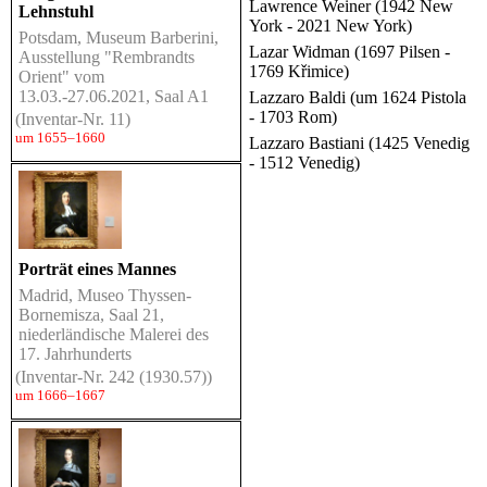
Lawrence Weiner (1942 New
Lehnstuhl
York - 2021 New York)
Potsdam, Museum Barberini,
Lazar Widman (1697 Pilsen -
Ausstellung "Rembrandts
1769 Křimice)
Orient" vom
13.03.-27.06.2021, Saal A1
Lazzaro Baldi (um 1624 Pistola
- 1703 Rom)
(Inventar-Nr. 11)
um 1655–1660
Lazzaro Bastiani (1425 Venedig
- 1512 Venedig)
Porträt eines Mannes
Madrid, Museo Thyssen-
Bornemisza, Saal 21,
niederländische Malerei des
17. Jahrhunderts
(Inventar-Nr. 242 (1930.57))
um 1666–1667