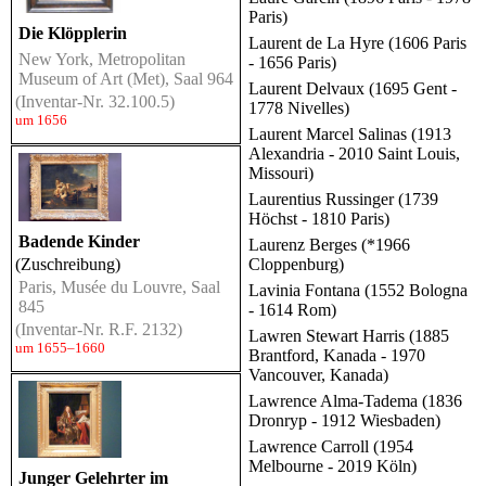
Paris)
Die Klöpplerin
Laurent de La Hyre (1606 Paris
New York, Metropolitan
- 1656 Paris)
Museum of Art (Met), Saal 964
Laurent Delvaux (1695 Gent -
(Inventar-Nr. 32.100.5)
1778 Nivelles)
um 1656
Laurent Marcel Salinas (1913
Alexandria - 2010 Saint Louis,
Missouri)
Laurentius Russinger (1739
Höchst - 1810 Paris)
Badende Kinder
Laurenz Berges (*1966
(Zuschreibung)
Cloppenburg)
Paris, Musée du Louvre, Saal
Lavinia Fontana (1552 Bologna
845
- 1614 Rom)
(Inventar-Nr. R.F. 2132)
Lawren Stewart Harris (1885
um 1655–1660
Brantford, Kanada - 1970
Vancouver, Kanada)
Lawrence Alma-Tadema (1836
Dronryp - 1912 Wiesbaden)
Lawrence Carroll (1954
Melbourne - 2019 Köln)
Junger Gelehrter im