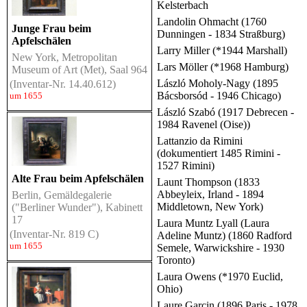
Kelsterbach
Landolin Ohmacht (1760
Junge Frau beim
Dunningen - 1834 Straßburg)
Apfelschälen
Larry Miller (*1944 Marshall)
New York, Metropolitan
Lars Möller (*1968 Hamburg)
Museum of Art (Met), Saal 964
László Moholy-Nagy (1895
(Inventar-Nr. 14.40.612)
Bácsborsód - 1946 Chicago)
um 1655
László Szabó (1917 Debrecen -
1984 Ravenel (Oise))
Lattanzio da Rimini
(dokumentiert 1485 Rimini -
1527 Rimini)
Alte Frau beim Apfelschälen
Launt Thompson (1833
Abbeyleix, Irland - 1894
Berlin, Gemäldegalerie
Middletown, New York)
("Berliner Wunder"), Kabinett
17
Laura Muntz Lyall (Laura
(Inventar-Nr. 819 C)
Adeline Muntz) (1860 Radford
um 1655
Semele, Warwickshire - 1930
Toronto)
Laura Owens (*1970 Euclid,
Ohio)
Laure Garcin (1896 Paris - 1978