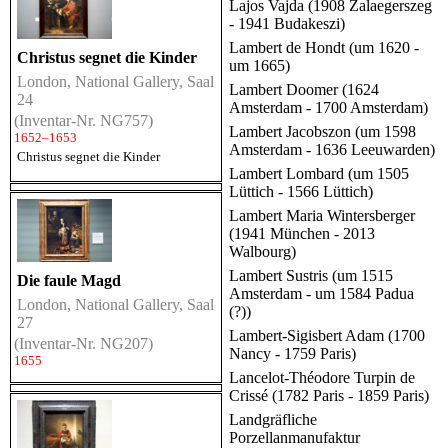
Lajos Vajda (1908 Zalaegerszeg
- 1941 Budakeszi)
Lambert de Hondt (um 1620 -
Christus segnet die Kinder
um 1665)
London, National Gallery, Saal
Lambert Doomer (1624
24
Amsterdam - 1700 Amsterdam)
(Inventar-Nr. NG757)
Lambert Jacobszon (um 1598
1652–1653
Amsterdam - 1636 Leeuwarden)
Christus segnet die Kinder
Lambert Lombard (um 1505
Lüttich - 1566 Lüttich)
Lambert Maria Wintersberger
(1941 München - 2013
Walbourg)
Lambert Sustris (um 1515
Die faule Magd
Amsterdam - um 1584 Padua
London, National Gallery, Saal
(?))
27
Lambert-Sigisbert Adam (1700
(Inventar-Nr. NG207)
Nancy - 1759 Paris)
1655
Lancelot-Théodore Turpin de
Crissé (1782 Paris - 1859 Paris)
Landgräfliche
Porzellanmanufaktur