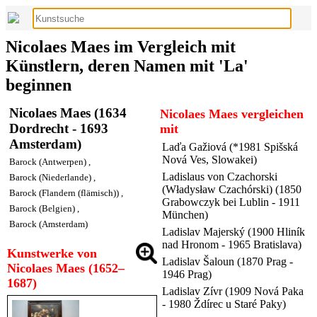
Nicolaes Maes im Vergleich mit
Künstlern, deren Namen mit 'La'
beginnen
Nicolaes Maes (1634
Nicolaes Maes vergleichen
Dordrecht - 1693
mit
Amsterdam)
Laďa Gažiová (*1981 Spišská
Nová Ves, Slowakei)
Barock (Antwerpen)
,
Ladislaus von Czachorski
Barock (Niederlande)
,
(Władysław Czachórski) (1850
Barock (Flandern (flämisch))
,
Grabowczyk bei Lublin - 1911
Barock (Belgien)
,
München)
Barock (Amsterdam)
Ladislav Majerský (1900 Hliník
nad Hronom - 1965 Bratislava)
Kunstwerke von
Ladislav Šaloun (1870 Prag -
Nicolaes Maes (1652–
1946 Prag)
1687)
Ladislav Zívr (1909 Nová Paka
- 1980 Ždírec u Staré Paky)