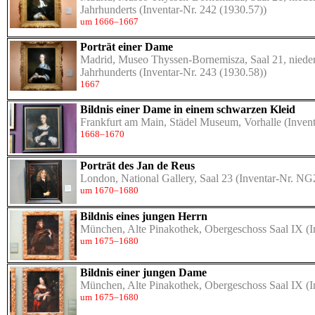
Jahrhunderts
(Inventar-Nr. 242 (1930.57))
um 1666–1667
Porträt einer Dame
Madrid, Museo Thyssen-Bornemisza, Saal 21, nieder
Jahrhunderts
(Inventar-Nr. 243 (1930.58))
1667
Bildnis einer Dame in einem schwarzen Kleid
Frankfurt am Main, Städel Museum, Vorhalle
(Invent
1668–1670
Porträt des Jan de Reus
London, National Gallery, Saal 23
(Inventar-Nr. NG
um 1670–1680
Bildnis eines jungen Herrn
München, Alte Pinakothek, Obergeschoss Saal IX
(I
um 1675–1680
Bildnis einer jungen Dame
München, Alte Pinakothek, Obergeschoss Saal IX
(I
um 1675–1680