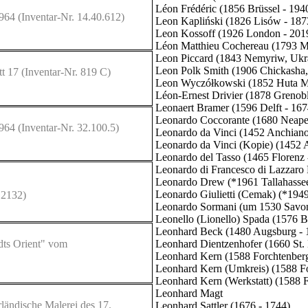
Léon Frédéric (1856 Brüssel - 194
 964
(Inventar-Nr. 14.40.612)
Leon Kapliński (1826 Lisów - 187
Leon Kossoff (1926 London - 201
Léon Matthieu Cochereau (1793 Mo
Leon Piccard (1843 Nemyriw, Ukr
Leon Polk Smith (1906 Chickasha
tt 17
(Inventar-Nr. 819 C)
Leon Wyczółkowski (1852 Huta Mi
Léon-Ernest Drivier (1878 Grenobl
Leonaert Bramer (1596 Delft - 167
Leonardo Coccorante (1680 Neapel
 964
(Inventar-Nr. 32.100.5)
Leonardo da Vinci (1452 Anchiano
Leonardo da Vinci (Kopie) (1452 
Leonardo del Tasso (1465 Florenz 
Leonardo di Francesco di Lazzaro M
Leonardo Drew (*1961 Tallahassee
Leonardo Giulietti (Cemak) (*1949
 2132)
Leonardo Sormani (um 1530 Savo
Leonello (Lionello) Spada (1576 
Leonhard Beck (1480 Augsburg - 
dts Orient" vom
Leonhard Dientzenhofer (1660 St.
Leonhard Kern (1588 Forchtenberg
Leonhard Kern (Umkreis) (1588 Fo
Leonhard Kern (Werkstatt) (1588 
Leonhard Magt
ländische Malerei des 17.
Leonhard Sattler (1676 - 1744)