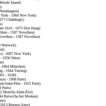
Rhode Island)
a)
 Washington)
 York - 1984 New York)
1977 Chiddingly)
a)
(um 1610 - 1675 Den Haag)
llara - 1587 Novellara)
ovellara - 1587 Novellara)
0 Warwick)
nt)
o) - 2007 New York)
 - 1956 Wien)
an)
- 1864 München)
g - 1944 Tutzing)
01 - 1638)
sya - 1968 Paris)
t-Saint-Père - 1925 Paris)
 Paris)
2 Monchy-Saint-Éloi)
44 Barwicha bei Moskau)
ris)
 2013 Buenos Aires)