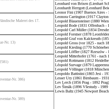
Leonhard von Brixen (Lienhart Sch
Leonhardt Herrgott (Leonhard Bei
Leonor Fini (1907 Buenos Aires - 
Leonora Carrington (1917 Clayton
ländische Malerei des 17.
Leopold Blauensteiner (1880 Wien
Leopold Bode (1831 Offenbach - 1
Leopold Carl Müller (1834 Dresde
Leopold Forstner (1878 Leonfelden
Leopold Graf von Kalckreuth (1855
ar-Nr. 13)
Leopold Gross (vor 1825 - nach 1
Leopold Kiesling (1770 Schöneben
Leopold Löffler (1827 Rzeszów - 
Leopold Mitterhofer (1761 - nach 
Leopold Rottmann (1812 Heidelbe
2581)
Léopold Survage (1879 Lappeenran
Leopold Völlinger (1818 München
Leopoldo Battistini (1865 Jesi - 1
Lesser Ury (1861 Birnbaum - 1931
nventar-Nr. 386)
Lev Lerch (1856 Prag - 1892 Prag
Lev Šimák (1896 Všestudy - 1989 
Lewis Baltz (1945 Newport Beach 
nventar-Nr. 389)