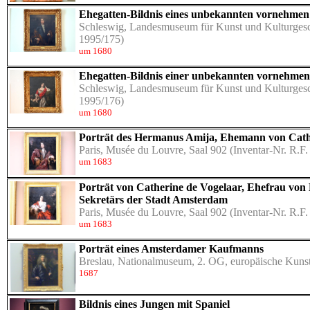
Ehegatten-Bildnis eines unbekannten vornehme
Schleswig, Landesmuseum für Kunst und Kulturgesc
1995/175)
um 1680
Ehegatten-Bildnis einer unbekannten vornehme
Schleswig, Landesmuseum für Kunst und Kulturgesc
1995/176)
um 1680
Porträt des Hermanus Amija, Ehemann von Cath
Paris, Musée du Louvre, Saal 902
(Inventar-Nr. R.F.
um 1683
Porträt von Catherine de Vogelaar, Ehefrau von
Sekretärs der Stadt Amsterdam
Paris, Musée du Louvre, Saal 902
(Inventar-Nr. R.F.
um 1683
Porträt eines Amsterdamer Kaufmanns
Breslau, Nationalmuseum, 2. OG, europäische Kunst 
1687
Bildnis eines Jungen mit Spaniel