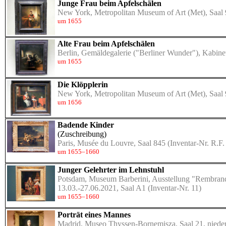
Junge Frau beim Apfelschälen
New York, Metropolitan Museum of Art (Met), Saal
um 1655
Alte Frau beim Apfelschälen
Berlin, Gemäldegalerie ("Berliner Wunder"), Kabine
um 1655
Die Klöpplerin
New York, Metropolitan Museum of Art (Met), Saal
um 1656
Badende Kinder
(Zuschreibung)
Paris, Musée du Louvre, Saal 845
(Inventar-Nr. R.F.
um 1655–1660
Junger Gelehrter im Lehnstuhl
Potsdam, Museum Barberini, Ausstellung "Rembran
13.03.-27.06.2021, Saal A1
(Inventar-Nr. 11)
um 1655–1660
Porträt eines Mannes
Madrid, Museo Thyssen-Bornemisza, Saal 21, nieder