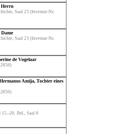
n Herrn
hichte, Saal 23
(Inventar-Nr.
n Dame
hichte, Saal 23
(Inventar-Nr.
erine de Vogelaar
 2858)
 Hermanus Amija, Tochter eines
 2859)
15.-20. Jhd., Saal 8