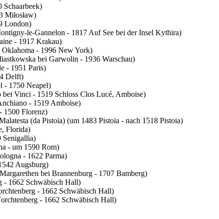
0 Schaarbeek)
3 Miłosław)
9 London)
ntigny-le-Gannelon - 1817 Auf See bei der Insel Kythira)
aine - 1917 Krakau)
, Oklahoma - 1996 New York)
astkowska bei Garwolin - 1936 Warschau)
e - 1951 Paris)
4 Delft)
 - 1750 Neapel)
 bei Vinci - 1519 Schloss Clos Lucé, Amboise)
Anchiano - 1519 Amboise)
- 1500 Florenz)
alatesta (da Pistoia) (um 1483 Pistoia - nach 1518 Pistoia)
, Florida)
 Senigallia)
na - um 1590 Rom)
Bologna - 1622 Parma)
1542 Augsburg)
 Margarethen bei Brannenburg - 1707 Bamberg)
 - 1662 Schwäbisch Hall)
rchtenberg - 1662 Schwäbisch Hall)
Forchtenberg - 1662 Schwäbisch Hall)