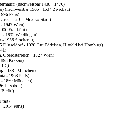
erhauff) (nachweisbar 1438 - 1476)
er) (nachweisbar 1505 - 1534 Zwickau)
1996 Paris)
 Green - 2011 Mexiko-Stadt)
 - 1947 Wien)
906 Frankfurt)
n - 1892 Weidlingau)
 - 1936 Stockerau)
 Düsseldorf - 1928 Gut Eddelsen, Hittfeld bei Hamburg)
841)
, Oberösterreich - 1827 Wien)
1898 Krakau)
1815)
rg - 1881 München)
ta - 1968 Paris)
 - 1869 München)
936 Lissabon)
 Berlin)
)
Prag)
- 2014 Paris)