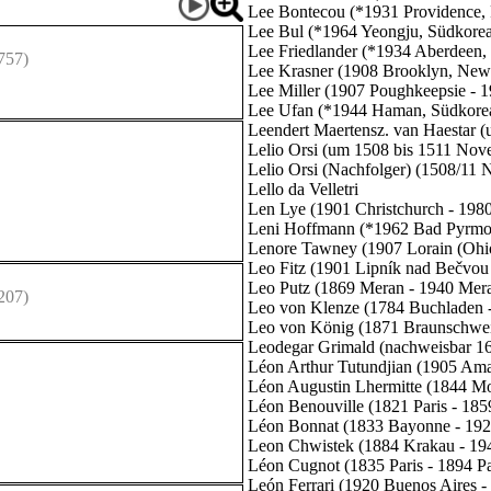
Lee Bontecou (*1931 Providence, 
Lee Bul (*1964 Yeongju, Südkore
Lee Friedlander (*1934 Aberdeen,
757)
Lee Krasner (1908 Brooklyn, New
Lee Miller (1907 Poughkeepsie - 
Lee Ufan (*1944 Haman, Südkore
Leendert Maertensz. van Haestar 
Lelio Orsi (um 1508 bis 1511 Nove
Lelio Orsi (Nachfolger) (1508/11 N
Lello da Velletri
Len Lye (1901 Christchurch - 198
Leni Hoffmann (*1962 Bad Pyrmo
Lenore Tawney (1907 Lorain (Ohi
Leo Fitz (1901 Lipník nad Bečvou
Leo Putz (1869 Meran - 1940 Mer
207)
Leo von Klenze (1784 Buchladen 
Leo von König (1871 Braunschwei
Leodegar Grimald (nachweisbar 16
Léon Arthur Tutundjian (1905 Ama
Léon Augustin Lhermitte (1844 Mon
Léon Benouville (1821 Paris - 1859
Léon Bonnat (1833 Bayonne - 192
Leon Chwistek (1884 Krakau - 19
Léon Cugnot (1835 Paris - 1894 Pa
León Ferrari (1920 Buenos Aires -