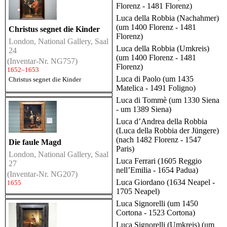
Florenz - 1481 Florenz)
Luca della Robbia (Nachahmer)
(um 1400 Florenz - 1481
Christus segnet die Kinder
Florenz)
London, National Gallery, Saal
Luca della Robbia (Umkreis)
24
(um 1400 Florenz - 1481
(Inventar-Nr. NG757)
Florenz)
1652–1653
Luca di Paolo (um 1435
Christus segnet die Kinder
Matelica - 1491 Foligno)
Luca di Tommè (um 1330 Siena
- um 1389 Siena)
Luca d’Andrea della Robbia
(Luca della Robbia der Jüngere)
(nach 1482 Florenz - 1547
Die faule Magd
Paris)
London, National Gallery, Saal
Luca Ferrari (1605 Reggio
27
nell’Emilia - 1654 Padua)
(Inventar-Nr. NG207)
Luca Giordano (1634 Neapel -
1655
1705 Neapel)
Luca Signorelli (um 1450
Cortona - 1523 Cortona)
Luca Signorelli (Umkreis) (um