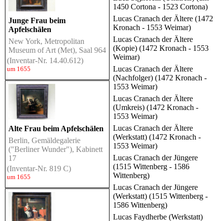
1450 Cortona - 1523 Cortona)
Lucas Cranach der Ältere (1472
Junge Frau beim
Kronach - 1553 Weimar)
Apfelschälen
Lucas Cranach der Ältere
New York, Metropolitan
(Kopie) (1472 Kronach - 1553
Museum of Art (Met), Saal 964
Weimar)
(Inventar-Nr. 14.40.612)
Lucas Cranach der Ältere
um 1655
(Nachfolger) (1472 Kronach -
1553 Weimar)
Lucas Cranach der Ältere
(Umkreis) (1472 Kronach -
1553 Weimar)
Lucas Cranach der Ältere
Alte Frau beim Apfelschälen
(Werkstatt) (1472 Kronach -
Berlin, Gemäldegalerie
1553 Weimar)
("Berliner Wunder"), Kabinett
Lucas Cranach der Jüngere
17
(1515 Wittenberg - 1586
(Inventar-Nr. 819 C)
Wittenberg)
um 1655
Lucas Cranach der Jüngere
(Werkstatt) (1515 Wittenberg -
1586 Wittenberg)
Lucas Faydherbe (Werkstatt)