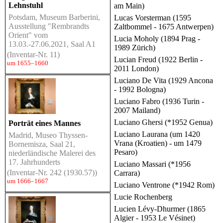
Lehnstuhl
am Main)
Potsdam, Museum Barberini,
Lucas Vorsterman (1595
Ausstellung "Rembrandts
Zaltbommel - 1675 Antwerpen)
Orient" vom
Lucia Moholy (1894 Prag -
13.03.-27.06.2021, Saal A1
1989 Zürich)
(Inventar-Nr. 11)
Lucian Freud (1922 Berlin -
um 1655–1660
2011 London)
Luciano De Vita (1929 Ancona
- 1992 Bologna)
Luciano Fabro (1936 Turin -
2007 Mailand)
Luciano Ghersi (*1952 Genua)
Porträt eines Mannes
Luciano Laurana (um 1420
Madrid, Museo Thyssen-
Vrana (Kroatien) - um 1479
Bornemisza, Saal 21,
Pesaro)
niederländische Malerei des
17. Jahrhunderts
Luciano Massari (*1956
(Inventar-Nr. 242 (1930.57))
Carrara)
um 1666–1667
Luciano Ventrone (*1942 Rom)
Lucie Rochenberg
Lucien Lévy-Dhurmer (1865
Algier - 1953 Le Vésinet)