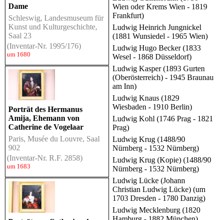
Dame
Wien oder Krems Wien - 1819
Frankfurt)
Schleswig, Landesmuseum für
Kunst und Kulturgeschichte,
Ludwig Heinrich Jungnickel
Saal 23
(1881 Wunsiedel - 1965 Wien)
(Inventar-Nr. 1995/176)
Ludwig Hugo Becker (1833
um 1680
Wesel - 1868 Düsseldorf)
Ludwig Kasper (1893 Gurten
(Oberösterreich) - 1945 Braunau
am Inn)
Ludwig Knaus (1829
Wiesbaden - 1910 Berlin)
Porträt des Hermanus
Amija, Ehemann von
Ludwig Kohl (1746 Prag - 1821
Catherine de Vogelaar
Prag)
Paris, Musée du Louvre, Saal
Ludwig Krug (1488/90
902
Nürnberg - 1532 Nürnberg)
(Inventar-Nr. R.F. 2858)
Ludwig Krug (Kopie) (1488/90
um 1683
Nürnberg - 1532 Nürnberg)
Ludwig Lücke (Johann
Christian Ludwig Lücke) (um
1703 Dresden - 1780 Danzig)
Ludwig Mecklenburg (1820
Hamburg - 1882 München)