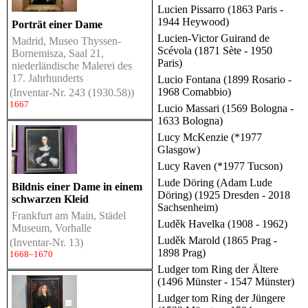
Lucien Pissarro (1863 Paris -
1944 Heywood)
Porträt einer Dame
Lucien-Victor Guirand de
Madrid, Museo Thyssen-
Scévola (1871 Sète - 1950
Bornemisza, Saal 21,
Paris)
niederländische Malerei des
17. Jahrhunderts
Lucio Fontana (1899 Rosario -
1968 Comabbio)
(Inventar-Nr. 243 (1930.58))
1667
Lucio Massari (1569 Bologna -
1633 Bologna)
Lucy McKenzie (*1977
Glasgow)
Lucy Raven (*1977 Tucson)
Lude Döring (Adam Lude
Bildnis einer Dame in einem
Döring) (1925 Dresden - 2018
schwarzen Kleid
Sachsenheim)
Frankfurt am Main, Städel
Luděk Havelka (1908 - 1962)
Museum, Vorhalle
Luděk Marold (1865 Prag -
(Inventar-Nr. 13)
1898 Prag)
1668–1670
Ludger tom Ring der Ältere
(1496 Münster - 1547 Münster)
Ludger tom Ring der Jüngere