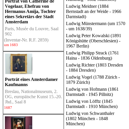
Porträt von Catherine de
Vogelaar, Ehefrau von
Ludwig Meidner (1884
Hermanus Amija, Tochter
Bernstadt an der Weide - 1966
eines Sekretärs der Stadt
Darmstadt)
Amsterdam
Ludwig Münstermann (um 1570
Paris, Musée du Louvre, Saal
- um 1638/39)
902
Ludwig Peter Kowalski (1891
(Inventar-Nr. R.F. 2859)
Königshütte (Oberschlesien) -
um 1683
1967 Berlin)
Ludwig Philipp Strack (1761
Haina - 1836 Oldenburg)
Ludwig Richter (1803 Dresden
- 1884 Dresden)
Ludwig Vogel (1788 Zürich -
Porträt eines Amsterdamer
1879 Zürich)
Kaufmanns
Ludwig von Hofmann (1861
Breslau, Nationalmuseum, 2.
Darmstadt - 1945 Pillnitz)
OG, europäische Kunst 15.-20.
Ludwig von Löfftz (1845
Jhd., Saal 8
Darmstadt - 1910 München)
1687
Ludwig von Schwanthaler
(1802 München - 1848
München)