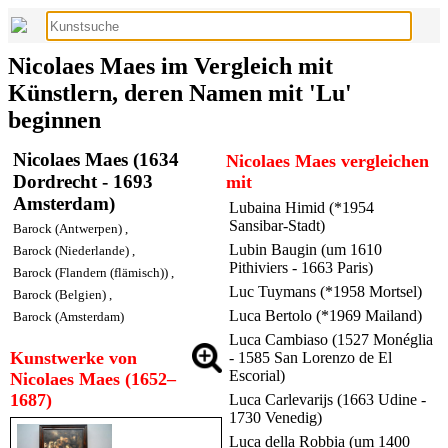
Nicolaes Maes im Vergleich mit
Künstlern, deren Namen mit 'Lu'
beginnen
Nicolaes Maes (1634
Nicolaes Maes vergleichen
Dordrecht - 1693
mit
Amsterdam)
Lubaina Himid (*1954
Sansibar-Stadt)
Barock (Antwerpen)
,
Lubin Baugin (um 1610
Barock (Niederlande)
,
Pithiviers - 1663 Paris)
Barock (Flandern (flämisch))
,
Luc Tuymans (*1958 Mortsel)
Barock (Belgien)
,
Luca Bertolo (*1969 Mailand)
Barock (Amsterdam)
Luca Cambiaso (1527 Monéglia
Kunstwerke von
- 1585 San Lorenzo de El
Escorial)
Nicolaes Maes (1652–
1687)
Luca Carlevarijs (1663 Udine -
1730 Venedig)
Luca della Robbia (um 1400