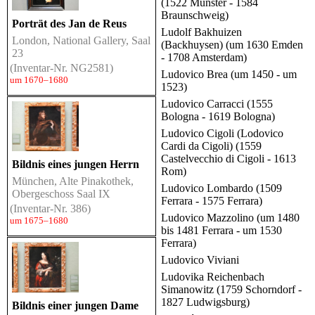
(1522 Münster - 1584
Braunschweig)
Porträt des Jan de Reus
Ludolf Bakhuizen
London, National Gallery, Saal
(Backhuysen) (um 1630 Emden
23
- 1708 Amsterdam)
(Inventar-Nr. NG2581)
Ludovico Brea (um 1450 - um
um 1670–1680
1523)
Ludovico Carracci (1555
Bologna - 1619 Bologna)
Ludovico Cigoli (Lodovico
Cardi da Cigoli) (1559
Castelvecchio di Cigoli - 1613
Bildnis eines jungen Herrn
Rom)
München, Alte Pinakothek,
Ludovico Lombardo (1509
Obergeschoss Saal IX
Ferrara - 1575 Ferrara)
(Inventar-Nr. 386)
Ludovico Mazzolino (um 1480
um 1675–1680
bis 1481 Ferrara - um 1530
Ferrara)
Ludovico Viviani
Ludovika Reichenbach
Simanowitz (1759 Schorndorf -
1827 Ludwigsburg)
Bildnis einer jungen Dame