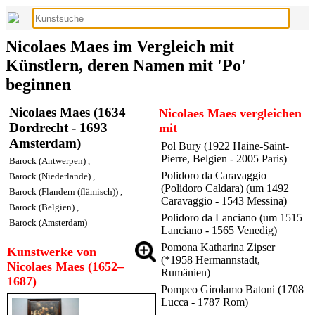
Nicolaes Maes im Vergleich mit
Künstlern, deren Namen mit 'Po'
beginnen
Nicolaes Maes (1634
Nicolaes Maes vergleichen
Dordrecht - 1693
mit
Amsterdam)
Pol Bury (1922 Haine-Saint-
Pierre, Belgien - 2005 Paris)
Barock (Antwerpen)
,
Polidoro da Caravaggio
Barock (Niederlande)
,
(Polidoro Caldara) (um 1492
Barock (Flandern (flämisch))
,
Caravaggio - 1543 Messina)
Barock (Belgien)
,
Polidoro da Lanciano (um 1515
Barock (Amsterdam)
Lanciano - 1565 Venedig)
Pomona Katharina Zipser
Kunstwerke von
(*1958 Hermannstadt,
Nicolaes Maes (1652–
Rumänien)
1687)
Pompeo Girolamo Batoni (1708
Lucca - 1787 Rom)