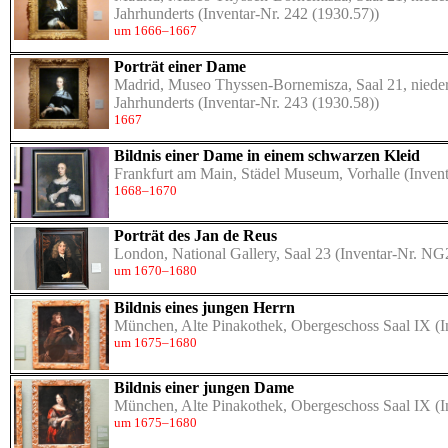
Jahrhunderts
(Inventar-Nr. 242 (1930.57))
um 1666–1667
Porträt einer Dame
Madrid, Museo Thyssen-Bornemisza, Saal 21, nieder
Jahrhunderts
(Inventar-Nr. 243 (1930.58))
1667
Bildnis einer Dame in einem schwarzen Kleid
Frankfurt am Main, Städel Museum, Vorhalle
(Invent
1668–1670
Porträt des Jan de Reus
London, National Gallery, Saal 23
(Inventar-Nr. NG
um 1670–1680
Bildnis eines jungen Herrn
München, Alte Pinakothek, Obergeschoss Saal IX
(I
um 1675–1680
Bildnis einer jungen Dame
München, Alte Pinakothek, Obergeschoss Saal IX
(I
um 1675–1680