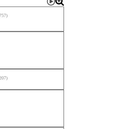
757)
207)