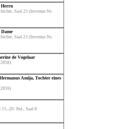
n Herrn
hichte, Saal 23
(Inventar-Nr.
n Dame
hichte, Saal 23
(Inventar-Nr.
erine de Vogelaar
 2858)
 Hermanus Amija, Tochter eines
 2859)
15.-20. Jhd., Saal 8