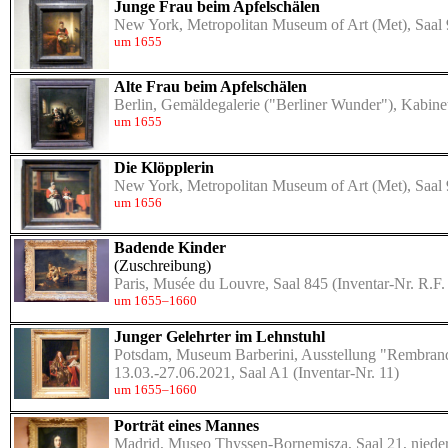
Junge Frau beim Apfelschälen
New York, Metropolitan Museum of Art (Met), Saal
um 1655
Alte Frau beim Apfelschälen
Berlin, Gemäldegalerie ("Berliner Wunder"), Kabine
um 1655
Die Klöpplerin
New York, Metropolitan Museum of Art (Met), Saal
um 1656
Badende Kinder
(Zuschreibung)
Paris, Musée du Louvre, Saal 845
(Inventar-Nr. R.F.
um 1655–1660
Junger Gelehrter im Lehnstuhl
Potsdam, Museum Barberini, Ausstellung "Rembran
13.03.-27.06.2021, Saal A1
(Inventar-Nr. 11)
um 1655–1660
Porträt eines Mannes
Madrid, Museo Thyssen-Bornemisza, Saal 21, nieder