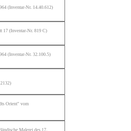
 964
(Inventar-Nr. 14.40.612)
tt 17
(Inventar-Nr. 819 C)
 964
(Inventar-Nr. 32.100.5)
 2132)
dts Orient" vom
ländische Malerei des 17.