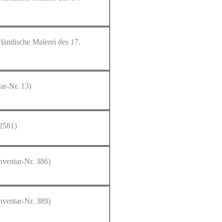
ländische Malerei des 17.
ar-Nr. 13)
2581)
nventar-Nr. 386)
nventar-Nr. 389)