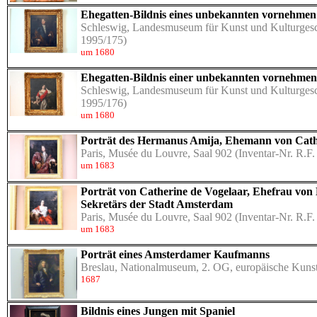
Ehegatten-Bildnis eines unbekannten vornehme
Schleswig, Landesmuseum für Kunst und Kulturgesc
1995/175)
um 1680
Ehegatten-Bildnis einer unbekannten vornehme
Schleswig, Landesmuseum für Kunst und Kulturgesc
1995/176)
um 1680
Porträt des Hermanus Amija, Ehemann von Cath
Paris, Musée du Louvre, Saal 902
(Inventar-Nr. R.F.
um 1683
Porträt von Catherine de Vogelaar, Ehefrau von
Sekretärs der Stadt Amsterdam
Paris, Musée du Louvre, Saal 902
(Inventar-Nr. R.F.
um 1683
Porträt eines Amsterdamer Kaufmanns
Breslau, Nationalmuseum, 2. OG, europäische Kunst 
1687
Bildnis eines Jungen mit Spaniel