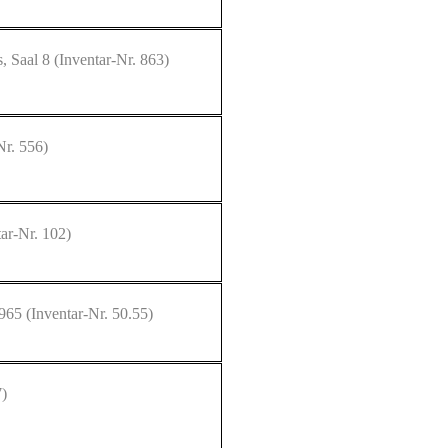
, Saal 8
(Inventar-Nr. 863)
Nr. 556)
ar-Nr. 102)
 965
(Inventar-Nr. 50.55)
7)