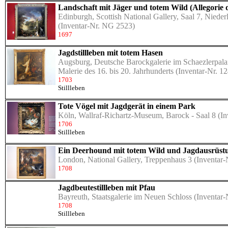
Landschaft mit Jäger und totem Wild (Allegorie 
Edinburgh, Scottish National Gallery, Saal 7, Niede
(Inventar-Nr. NG 2523)
1697
Jagdstillleben mit totem Hasen
Augsburg, Deutsche Barockgalerie im Schaezlerpalais
Malerie des 16. bis 20. Jahrhunderts
(Inventar-Nr. 1
1703
Stillleben
Tote Vögel mit Jagdgerät in einem Park
Köln, Wallraf-Richartz-Museum, Barock - Saal 8
(In
1706
Stillleben
Ein Deerhound mit totem Wild und Jagdausrüst
London, National Gallery, Treppenhaus 3
(Inventar
1708
Jagdbeutestillleben mit Pfau
Bayreuth, Staatsgalerie im Neuen Schloss
(Inventar-
1708
Stillleben