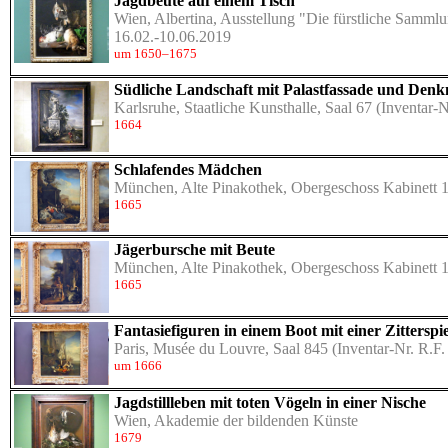
Jagdbeute auf einem Tisch
Wien, Albertina, Ausstellung "Die fürstliche Samml
16.02.-10.06.2019
um 1650–1675
Südliche Landschaft mit Palastfassade und Den
Karlsruhe, Staatliche Kunsthalle, Saal 67
(Inventar-N
1664
Schlafendes Mädchen
München, Alte Pinakothek, Obergeschoss Kabinett 
1665
Jägerbursche mit Beute
München, Alte Pinakothek, Obergeschoss Kabinett 
1665
Fantasiefiguren in einem Boot mit einer Zitterspie
Paris, Musée du Louvre, Saal 845
(Inventar-Nr. R.F.
um 1666
Jagdstillleben mit toten Vögeln in einer Nische
Wien, Akademie der bildenden Künste
1679