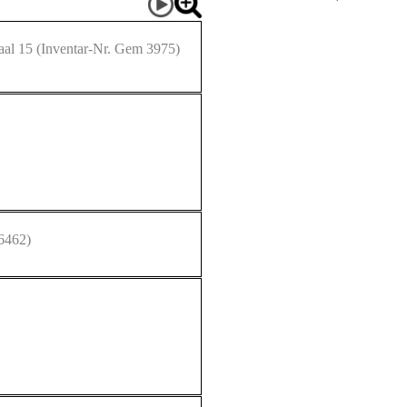
aal 15
(Inventar-Nr. Gem 3975)
6462)