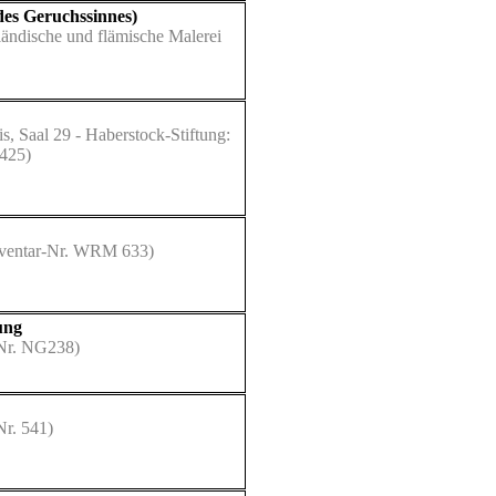
des Geruchssinnes)
rländische und flämische Malerei
, Saal 29 - Haberstock-Stiftung:
2425)
ventar-Nr. WRM 633)
ung
-Nr. NG238)
Nr. 541)