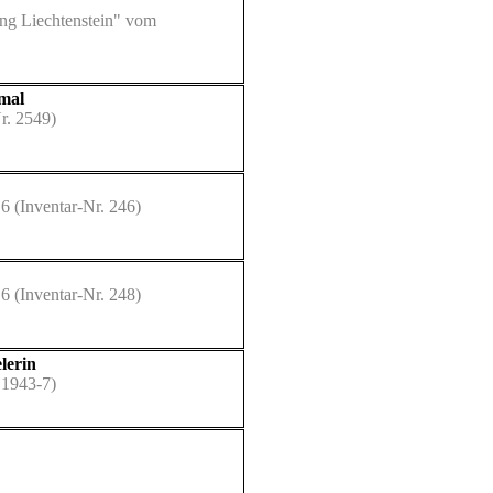
ung Liechtenstein" vom
kmal
r. 2549)
16
(Inventar-Nr. 246)
16
(Inventar-Nr. 248)
lerin
 1943-7)