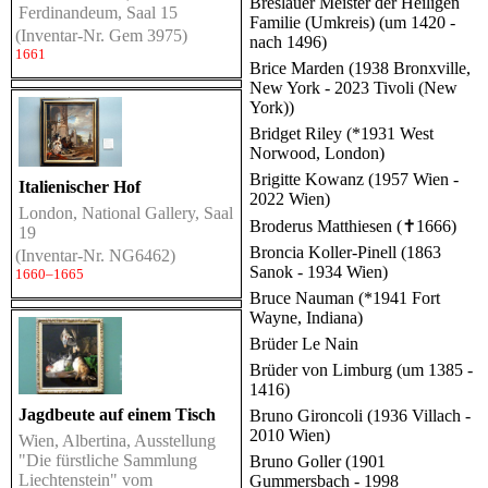
Breslauer Meister der Heiligen
Ferdinandeum, Saal 15
Familie (Umkreis) (um 1420 -
(Inventar-Nr. Gem 3975)
nach 1496)
1661
Brice Marden (1938 Bronxville,
New York - 2023 Tivoli (New
York))
Bridget Riley (*1931 West
Norwood, London)
Brigitte Kowanz (1957 Wien -
Italienischer Hof
2022 Wien)
London, National Gallery, Saal
Broderus Matthiesen (✝1666)
19
Broncia Koller-Pinell (1863
(Inventar-Nr. NG6462)
Sanok - 1934 Wien)
1660–1665
Bruce Nauman (*1941 Fort
Wayne, Indiana)
Brüder Le Nain
Brüder von Limburg (um 1385 -
1416)
Jagdbeute auf einem Tisch
Bruno Gironcoli (1936 Villach -
2010 Wien)
Wien, Albertina, Ausstellung
"Die fürstliche Sammlung
Bruno Goller (1901
Liechtenstein" vom
Gummersbach - 1998