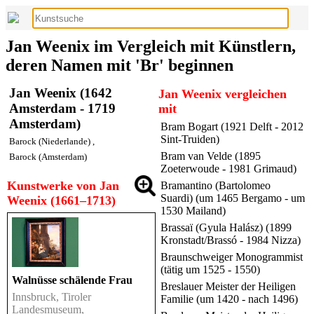
Jan Weenix im Vergleich mit Künstlern,
deren Namen mit 'Br' beginnen
Jan Weenix (1642
Jan Weenix vergleichen
Amsterdam - 1719
mit
Amsterdam)
Bram Bogart (1921 Delft - 2012
Sint-Truiden)
Barock (Niederlande)
,
Bram van Velde (1895
Barock (Amsterdam)
Zoeterwoude - 1981 Grimaud)
Kunstwerke von Jan
Bramantino (Bartolomeo
Suardi) (um 1465 Bergamo - um
Weenix (1661–1713)
1530 Mailand)
Brassaï (Gyula Halász) (1899
Kronstadt/Brassó - 1984 Nizza)
Braunschweiger Monogrammist
(tätig um 1525 - 1550)
Walnüsse schälende Frau
Breslauer Meister der Heiligen
Innsbruck, Tiroler
Familie (um 1420 - nach 1496)
Landesmuseum,