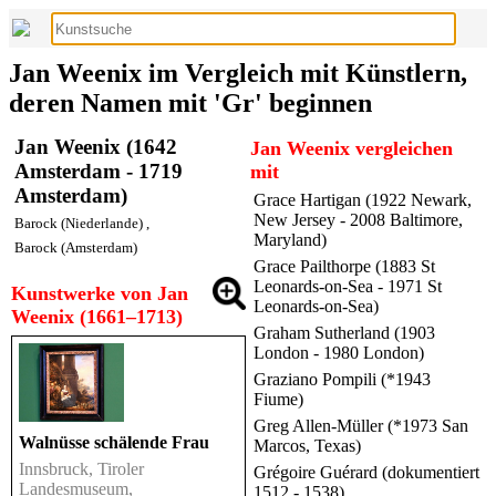
Jan Weenix im Vergleich mit Künstlern,
deren Namen mit 'Gr' beginnen
Jan Weenix (1642
Jan Weenix vergleichen
Amsterdam - 1719
mit
Amsterdam)
Grace Hartigan (1922 Newark,
New Jersey - 2008 Baltimore,
Barock (Niederlande)
,
Maryland)
Barock (Amsterdam)
Grace Pailthorpe (1883 St
Leonards-on-Sea - 1971 St
Kunstwerke von Jan
Leonards-on-Sea)
Weenix (1661–1713)
Graham Sutherland (1903
London - 1980 London)
Graziano Pompili (*1943
Fiume)
Greg Allen-Müller (*1973 San
Walnüsse schälende Frau
Marcos, Texas)
Innsbruck, Tiroler
Grégoire Guérard (dokumentiert
Landesmuseum,
1512 - 1538)