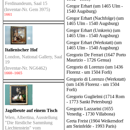
Ferdinandeum, Saal 15
Gregor Erhart (um 1465 Ulm -
(Inventar-Nr. Gem 3975)
1540 Augsburg)
1661
Gregor Erhart (Nachfolge) (um
1465 Ulm - 1540 Augsburg)
Gregor Erhart (Umkreis) (um
1465 Ulm - 1540 Augsburg)
Gregor Erhart (Werkstatt) (um
1465 Ulm - 1540 Augsburg)
Italienischer Hof
Gregorio De Ferrari (1647 Porto
London, National Gallery, Saal
Maurizio - 1726 Genua)
19
Gregorio di Lorenzo (um 1436
(Inventar-Nr. NG6462)
Florenz - um 1504 Forli)
1660–1665
Gregorio di Lorenzo (Werkstatt)
(um 1436 Florenz - um 1504
Forli)
Gregorio Guglielmi (1714 Rom
- 1773 Sankt Petersburg)
Gregorio Lazzarini (1655
Jagdbeute auf einem Tisch
Venedig - 1730 Villabona)
Wien, Albertina, Ausstellung
Greta Freist (1904 Weikersdorf
"Die fürstliche Sammlung
am Steinfelde - 1993 Paris)
Liechtenstein" vom