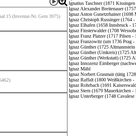
Ignatius Taschner (1871 Kissingen
Ignaz Alexander Breitenauer (1757 
Ignaz Anton Gunetzrhainer (1698
aal 15
(Inventar-Nr. Gem 3975)
Ignaz Christoph Russinger (1764 -
Ignaz Elhafen (1658 Innsbruck - 1
Ignaz Finsterwalder (1708 Wessob
Ignaz Franz Platzer (1717 Pilsen -
Ignaz Franzowitz (um 1736 Prag 
Ignaz Günther (1725 Altmannstein
Ignaz Günther (Umkreis) (1725 Al
Ignaz Günther (Werkstatt) (1725 
Ignaz Innozenz Eimberger (nachwe
Ignaz Mähl
Ignaz Norbert Grasmair (tätig 1728
Ignaz Raffalt (1800 Weißkirchen -
6462)
Ignaz Rohrbach (1691 Kaiserswald
Ignaz Stern (1679 Mauerkirchen -
Ignaz Unterberger (1748 Cavalese