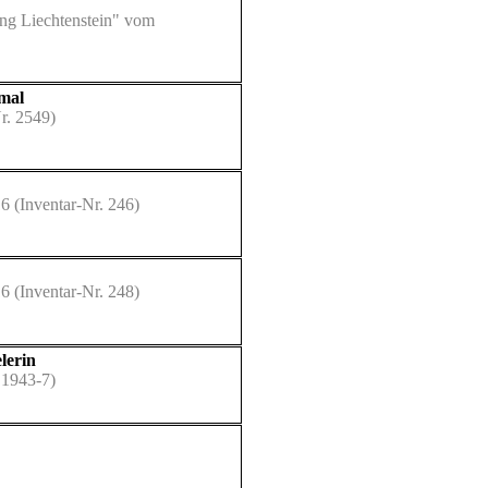
ung Liechtenstein" vom
kmal
r. 2549)
16
(Inventar-Nr. 246)
16
(Inventar-Nr. 248)
lerin
 1943-7)