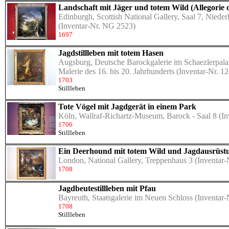
Landschaft mit Jäger und totem Wild (Allegorie 
Edinburgh, Scottish National Gallery, Saal 7, Niede
(Inventar-Nr. NG 2523)
1697
Jagdstillleben mit totem Hasen
Augsburg, Deutsche Barockgalerie im Schaezlerpalais
Malerie des 16. bis 20. Jahrhunderts
(Inventar-Nr. 1
1703
Stillleben
Tote Vögel mit Jagdgerät in einem Park
Köln, Wallraf-Richartz-Museum, Barock - Saal 8
(In
1706
Stillleben
Ein Deerhound mit totem Wild und Jagdausrüst
London, National Gallery, Treppenhaus 3
(Inventar
1708
Jagdbeutestillleben mit Pfau
Bayreuth, Staatsgalerie im Neuen Schloss
(Inventar-
1708
Stillleben