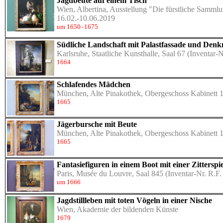
Jagdbeute auf einem Tisch
Wien, Albertina, Ausstellung "Die fürstliche Samml
16.02.-10.06.2019
um 1650–1675
Südliche Landschaft mit Palastfassade und Den
Karlsruhe, Staatliche Kunsthalle, Saal 67
(Inventar-N
1664
Schlafendes Mädchen
München, Alte Pinakothek, Obergeschoss Kabinett 
1665
Jägerbursche mit Beute
München, Alte Pinakothek, Obergeschoss Kabinett 
1665
Fantasiefiguren in einem Boot mit einer Zitterspie
Paris, Musée du Louvre, Saal 845
(Inventar-Nr. R.F.
um 1666
Jagdstillleben mit toten Vögeln in einer Nische
Wien, Akademie der bildenden Künste
1679