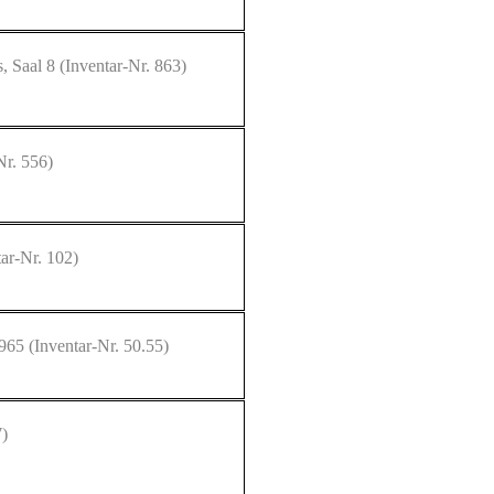
, Saal 8
(Inventar-Nr. 863)
Nr. 556)
ar-Nr. 102)
 965
(Inventar-Nr. 50.55)
7)