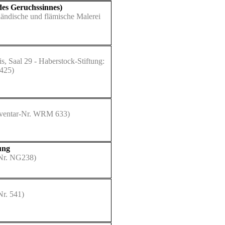
des Geruchssinnes)
rländische und flämische Malerei
, Saal 29 - Haberstock-Stiftung:
2425)
ventar-Nr. WRM 633)
ung
-Nr. NG238)
Nr. 541)