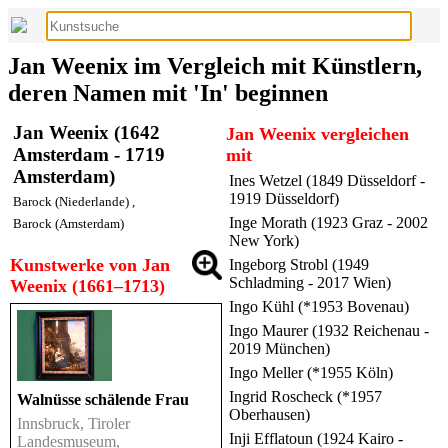
Jan Weenix im Vergleich mit Künstlern,
deren Namen mit 'In' beginnen
Jan Weenix (1642
Jan Weenix vergleichen
Amsterdam - 1719
mit
Amsterdam)
Ines Wetzel (1849 Düsseldorf -
1919 Düsseldorf)
Barock (Niederlande)
,
Inge Morath (1923 Graz - 2002
Barock (Amsterdam)
New York)
Kunstwerke von Jan
Ingeborg Strobl (1949
Schladming - 2017 Wien)
Weenix (1661–1713)
Ingo Kühl (*1953 Bovenau)
Ingo Maurer (1932 Reichenau -
2019 München)
Ingo Meller (*1955 Köln)
Ingrid Roscheck (*1957
Walnüsse schälende Frau
Oberhausen)
Innsbruck, Tiroler
Inji Efflatoun (1924 Kairo -
Landesmuseum,