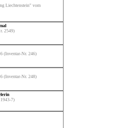
ung Liechtenstein" vom
kmal
r. 2549)
16
(Inventar-Nr. 246)
16
(Inventar-Nr. 248)
lerin
 1943-7)