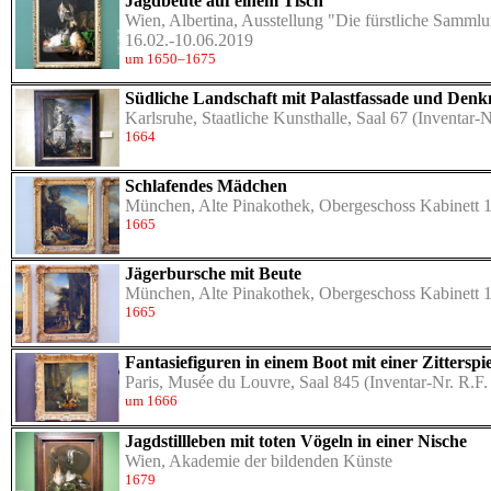
Jagdbeute auf einem Tisch
Wien, Albertina, Ausstellung "Die fürstliche Samml
16.02.-10.06.2019
um 1650–1675
Südliche Landschaft mit Palastfassade und Den
Karlsruhe, Staatliche Kunsthalle, Saal 67
(Inventar-N
1664
Schlafendes Mädchen
München, Alte Pinakothek, Obergeschoss Kabinett 
1665
Jägerbursche mit Beute
München, Alte Pinakothek, Obergeschoss Kabinett 
1665
Fantasiefiguren in einem Boot mit einer Zitterspie
Paris, Musée du Louvre, Saal 845
(Inventar-Nr. R.F.
um 1666
Jagdstillleben mit toten Vögeln in einer Nische
Wien, Akademie der bildenden Künste
1679