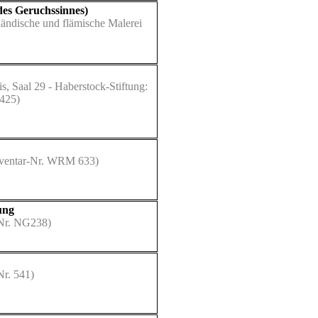
des Geruchssinnes)
rländische und flämische Malerei
, Saal 29 - Haberstock-Stiftung:
2425)
ventar-Nr. WRM 633)
ung
-Nr. NG238)
Nr. 541)