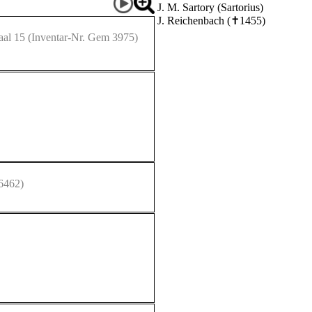
J. M. Sartory (Sartorius)
J. Reichenbach (✝1455)
aal 15
(Inventar-Nr. Gem 3975)
6462)