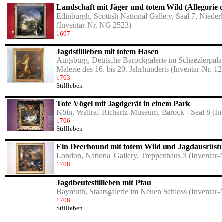
Landschaft mit Jäger und totem Wild (Allegorie 
Edinburgh, Scottish National Gallery, Saal 7, Niede
(Inventar-Nr. NG 2523)
1697
Jagdstillleben mit totem Hasen
Augsburg, Deutsche Barockgalerie im Schaezlerpalais
Malerie des 16. bis 20. Jahrhunderts
(Inventar-Nr. 1
1703
Stillleben
Tote Vögel mit Jagdgerät in einem Park
Köln, Wallraf-Richartz-Museum, Barock - Saal 8
(In
1706
Stillleben
Ein Deerhound mit totem Wild und Jagdausrüst
London, National Gallery, Treppenhaus 3
(Inventar
1708
Jagdbeutestillleben mit Pfau
Bayreuth, Staatsgalerie im Neuen Schloss
(Inventar-
1708
Stillleben