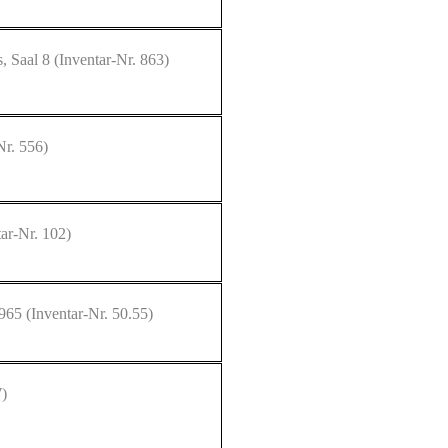
, Saal 8
(Inventar-Nr. 863)
Nr. 556)
ar-Nr. 102)
 965
(Inventar-Nr. 50.55)
7)