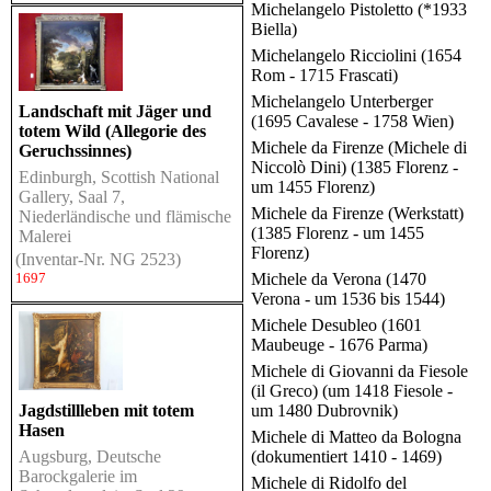
Michelangelo Pistoletto (*1933
Biella)
Michelangelo Ricciolini (1654
Rom - 1715 Frascati)
Michelangelo Unterberger
Landschaft mit Jäger und
(1695 Cavalese - 1758 Wien)
totem Wild (Allegorie des
Michele da Firenze (Michele di
Geruchssinnes)
Niccolò Dini) (1385 Florenz -
Edinburgh, Scottish National
um 1455 Florenz)
Gallery, Saal 7,
Michele da Firenze (Werkstatt)
Niederländische und flämische
(1385 Florenz - um 1455
Malerei
Florenz)
(Inventar-Nr. NG 2523)
Michele da Verona (1470
1697
Verona - um 1536 bis 1544)
Michele Desubleo (1601
Maubeuge - 1676 Parma)
Michele di Giovanni da Fiesole
(il Greco) (um 1418 Fiesole -
Jagdstillleben mit totem
um 1480 Dubrovnik)
Hasen
Michele di Matteo da Bologna
Augsburg, Deutsche
(dokumentiert 1410 - 1469)
Barockgalerie im
Michele di Ridolfo del