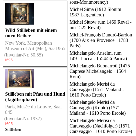
sous-Montmorency)
Michel Sima (1912 Slonim -
1987 Largentière)
Michel Sittow (um 1469 Reval -
um 1525 Reval)
Wild-Stillleben mit einem
Michel-François Dandré-Bardon
toten Reiher
(1700 Aix-en-Provence - 1783
New York, Metropolitan
Paris)
Museum of Art (Met), Saal 965
Michelangelo Anselmi (um
(Inventar-Nr. 50.55)
1491 Lucca - 1554/56 Parma)
1695
Michelangelo Buonarroti (1475
Caprese Michelangelo - 1564
Rom)
Michelangelo Merisi da
Caravaggio (1571 Mailand -
Stillleben mit Pfau und Hund
1610 Porto Ercole)
(Jagdtrophäen)
Michelangelo Merisi da
Paris, Musée du Louvre, Saal
Caravaggio (Kopie) (1571
845
Mailand - 1610 Porto Ercole)
(Inventar-Nr. 1937)
Michelangelo Merisi da
1696
Caravaggio (Nachfolger) (1571
Stillleben
Caravaggio - 1610 Porto Ercole)