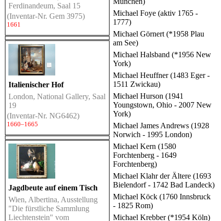
München)
Ferdinandeum, Saal 15
Michael Foye (aktiv 1765 -
(Inventar-Nr. Gem 3975)
1777)
1661
Michael Görnert (*1958 Plau
am See)
Michael Halsband (*1956 New
York)
Michael Heuffner (1483 Eger -
1511 Zwickau)
Italienischer Hof
Michael Hurson (1941
London, National Gallery, Saal
Youngstown, Ohio - 2007 New
19
York)
(Inventar-Nr. NG6462)
1660–1665
Michael James Andrews (1928
Norwich - 1995 London)
Michael Kern (1580
Forchtenberg - 1649
Forchtenberg)
Michael Klahr der Ältere (1693
Bielendorf - 1742 Bad Landeck)
Jagdbeute auf einem Tisch
Michael Köck (1760 Innsbruck
Wien, Albertina, Ausstellung
- 1825 Rom)
"Die fürstliche Sammlung
Liechtenstein" vom
Michael Krebber (*1954 Köln)