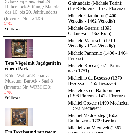
Schaezlerpalais, Saal 29 -
Ghirlandaio (Michele Tosini)
Haberstock-Stiftung: Malerie
(1503 Florenz - 1577 Florenz)
des 16. bis 20. Jahrhunderts
Michele Giambono (1400
(Inventar-Nr. 12425)
Venedig - 1462 Venedig)
1703
Michele Guerrisi (1893
Stillleben
Cittanova - 1963 Rom)
Michele Marieschi (1710
Venedig - 1744 Venedig)
Michele Pannonio (1400 - 1464
Ferrara)
Tote Vögel mit Jagdgerät in
Michele Rocca (1671 Parma -
einem Park
nach 1751)
Köln, Wallraf-Richartz-
Michelino da Besozzo (1370
Museum, Barock - Saal 8
Besozzo - 1455 Besozzo)
(Inventar-Nr. WRM 633)
Michelozzo di Bartolommeo
1706
(1396 Florenz - 1472 Florenz)
Stillleben
Michiel Coxcie (1499 Mechelen
- 1592 Mechelen)
Michiel Maddersteg (1662
Enkhuizen - 1709 Berlin)
Michiel van Mierevelt (1567
Ein Deerhound mit totem