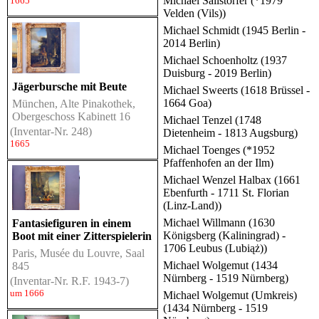
Michael Sailstorfer (*1979
1665
Velden (Vils))
Michael Schmidt (1945 Berlin -
2014 Berlin)
Michael Schoenholtz (1937
Duisburg - 2019 Berlin)
Jägerbursche mit Beute
Michael Sweerts (1618 Brüssel -
1664 Goa)
München, Alte Pinakothek,
Obergeschoss Kabinett 16
Michael Tenzel (1748
(Inventar-Nr. 248)
Dietenheim - 1813 Augsburg)
1665
Michael Toenges (*1952
Pfaffenhofen an der Ilm)
Michael Wenzel Halbax (1661
Ebenfurth - 1711 St. Florian
(Linz-Land))
Michael Willmann (1630
Fantasiefiguren in einem
Königsberg (Kaliningrad) -
Boot mit einer Zitterspielerin
1706 Leubus (Lubiąż))
Paris, Musée du Louvre, Saal
Michael Wolgemut (1434
845
Nürnberg - 1519 Nürnberg)
(Inventar-Nr. R.F. 1943-7)
um 1666
Michael Wolgemut (Umkreis)
(1434 Nürnberg - 1519