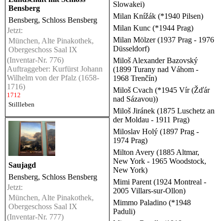
Slowakei)
Bensberg
Milan Knížák (*1940 Pilsen)
Bensberg, Schloss Bensberg
Milan Kunc (*1944 Prag)
Jetzt:
Milan Mölzer (1937 Prag - 1976
München, Alte Pinakothek,
Düsseldorf)
Obergeschoss Saal IX
(Inventar-Nr. 776)
Miloš Alexander Bazovský
Auftraggeber: Kurfürst Johann
(1899 Turany nad Váhom -
Wilhelm von der Pfalz (1658-
1968 Trenčín)
1716)
Miloš Cvach (*1945 Vír (Žďár
1712
nad Sázavou))
Stillleben
Miloš Jiránek (1875 Luschetz an
der Moldau - 1911 Prag)
Miloslav Holý (1897 Prag -
1974 Prag)
Milton Avery (1885 Altmar,
New York - 1965 Woodstock,
Saujagd
New York)
Bensberg, Schloss Bensberg
Mimi Parent (1924 Montreal -
Jetzt:
2005 Villars-sur-Ollon)
München, Alte Pinakothek,
Mimmo Paladino (*1948
Obergeschoss Saal IX
Paduli)
(Inventar-Nr. 777)