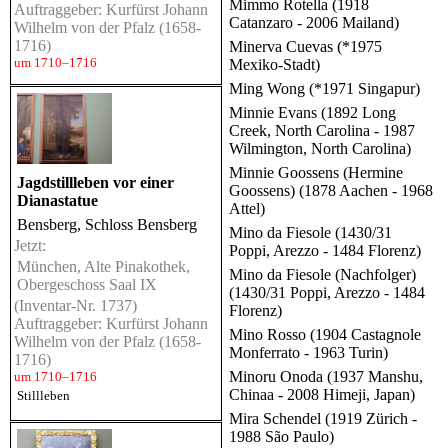
Mimmo Rotella (1918
Auftraggeber: Kurfürst Johann
Catanzaro - 2006 Mailand)
Wilhelm von der Pfalz (1658-
1716)
Minerva Cuevas (*1975
um 1710–1716
Mexiko-Stadt)
Ming Wong (*1971 Singapur)
Minnie Evans (1892 Long
Creek, North Carolina - 1987
Wilmington, North Carolina)
Minnie Goossens (Hermine
Jagdstillleben vor einer
Goossens) (1878 Aachen - 1968
Dianastatue
Attel)
Bensberg, Schloss Bensberg
Mino da Fiesole (1430/31
Jetzt:
Poppi, Arezzo - 1484 Florenz)
München, Alte Pinakothek,
Mino da Fiesole (Nachfolger)
Obergeschoss Saal IX
(1430/31 Poppi, Arezzo - 1484
(Inventar-Nr. 1737)
Florenz)
Auftraggeber: Kurfürst Johann
Mino Rosso (1904 Castagnole
Wilhelm von der Pfalz (1658-
Monferrato - 1963 Turin)
1716)
Minoru Onoda (1937 Manshu,
um 1710–1716
Chinaa - 2008 Himeji, Japan)
Stillleben
Mira Schendel (1919 Zürich -
1988 São Paulo)