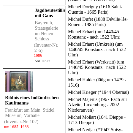
Michel Dorigny (1616 Saint-
Jagdbeutestillleben
Quentin - 1665 Paris)
mit Gans
Michel Dufet (1888 Déville-lès-
Bayreuth,
Rouen - 1985 Paris)
Staatsgalerie
Michel Erhart (um 1440/45
im Neuen
Konstanz - nach 1522 Ulm)
Schloss
Michel Erhart (Umkreis) (um
(Inventar-Nr.
1440/45 Konstanz - nach 1522
556)
Ulm)
1686
Stillleben
Michel Erhart (Werkstatt) (um
1440/45 Konstanz - nach 1522
Ulm)
Michel Haider (tätig um 1479 -
1516)
Michel Krieger (*1944 Obernai)
Bildnis eines holländischen
Michel Majerus (1967 Esch-sur-
Kaufmanns
Alzette, Luxemburg - 2002
Niederanven)
Frankfurt am Main, Städel
Museum, Vorhalle
Michel Mollart (1641 Dieppe -
(Inventar-Nr. 102)
1713 Dieppe)
um 1685–1688
Michel Nedjar (*1947 Soisy-