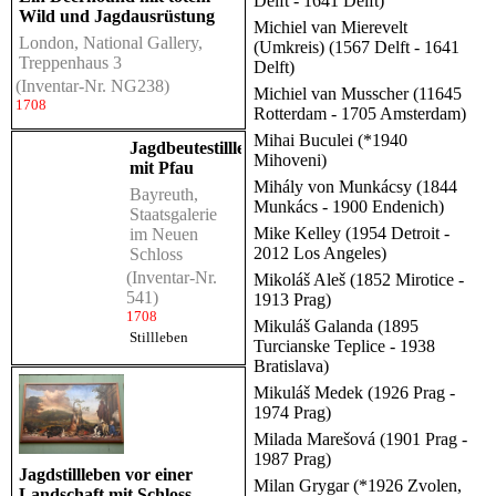
Delft - 1641 Delft)
Wild und Jagdausrüstung
Michiel van Mierevelt
London, National Gallery,
(Umkreis) (1567 Delft - 1641
Treppenhaus 3
Delft)
(Inventar-Nr. NG238)
Michiel van Musscher (11645
1708
Rotterdam - 1705 Amsterdam)
Mihai Buculei (*1940
Jagdbeutestillleben
Mihoveni)
mit Pfau
Mihály von Munkácsy (1844
Bayreuth,
Munkács - 1900 Endenich)
Staatsgalerie
Mike Kelley (1954 Detroit -
im Neuen
2012 Los Angeles)
Schloss
(Inventar-Nr.
Mikoláš Aleš (1852 Mirotice -
541)
1913 Prag)
1708
Mikuláš Galanda (1895
Stillleben
Turcianske Teplice - 1938
Bratislava)
Mikuláš Medek (1926 Prag -
1974 Prag)
Milada Marešová (1901 Prag -
1987 Prag)
Jagdstillleben vor einer
Milan Grygar (*1926 Zvolen,
Landschaft mit Schloss