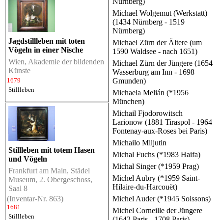
Nürnberg)
Michael Wolgemut (Werkstatt)
(1434 Nürnberg - 1519
Nürnberg)
Jagdstillleben mit toten
Michael Zürn der Ältere (um
Vögeln in einer Nische
1590 Waldsee - nach 1651)
Wien, Akademie der bildenden
Michael Zürn der Jüngere (1654
Künste
Wasserburg am Inn - 1698
Gmunden)
1679
Stillleben
Michaela Melián (*1956
München)
Michail Fjodorowitsch
Larionow (1881 Tiraspol - 1964
Fontenay-aux-Roses bei Paris)
Michailo Miljutin
Stillleben mit totem Hasen
Michal Fuchs (*1983 Haifa)
und Vögeln
Michal Singer (*1959 Prag)
Frankfurt am Main, Städel
Michel Aubry (*1959 Saint-
Museum, 2. Obergeschoss,
Hilaire-du-Harcouët)
Saal 8
Michel Auder (*1945 Soissons)
(Inventar-Nr. 863)
1681
Michel Corneille der Jüngere
Stillleben
(1642 Paris - 1708 Paris)