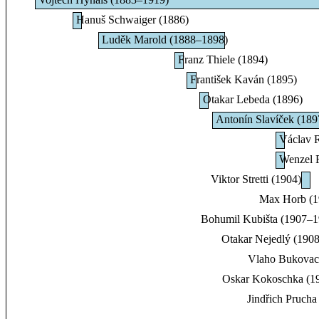
Hanuš Schwaiger (1886)
Luděk Marold (1888–1898)
Franz Thiele (1894)
František Kaván (1895)
Otakar Lebeda (1896)
Antonín Slavíček (18
Václav 
Wenzel F
Viktor Stretti (1904)
Max Horb (1
Bohumil Kubišta (1907–1
Otakar Nejedlý (190
Vlaho Bukovac
Oskar Kokoschka (1
Jindřich Pruch