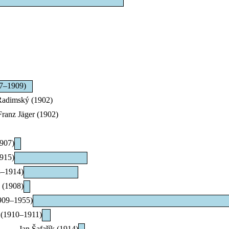
97–1909)
Radimský (1902)
ranz Jäger (1902)
907)
915)
8–1914)
 (1908)
909–1955)
a (1910–1911)
Jan Šafařík (1914)