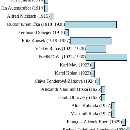
Jan Autengruber (1914)
Alfred Nickisch (1915)
Rudolf Kremlička (1918–1928)
Ferdinand Staeger (1918)
Fritz Kausek (1919–1927)
Václav Rabas (1922–1926)
Ferdiš Duša (1922–1930)
Karl May (1923)
Karel Holan (1923)
Sláva Tonderová-Zátková (1924)
Alexandr Vladimír Hrska (1925)
Jakub Obrovský (1925)
Alois Kalvoda (1927)
Vlastimil Rada (1927)
François Zdenek Eberl (1929)
Božena Jelínková-Jirásková (1930)