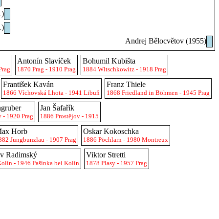
1)
1)
Andrej Bělocvětov (1955)
Antonín Slavíček
Bohumil Kubišta
Prag
1870 Prag - 1910 Prag
1884 Wltschkowitz - 1918 Prag
František Kaván
Franz Thiele
1866 Víchovská Lhota - 1941 Libuň
1868 Friedland in Böhmen - 1945 Prag
ngruber
Jan Šafařík
 - 1920 Prag
1886 Prostějov - 1915
ax Horb
Oskar Kokoschka
882 Jungbunzlau - 1907 Prag
1886 Pöchlarn - 1980 Montreux
av Radimský
Viktor Stretti
olín - 1946 Pašinka bei Kolín
1878 Plasy - 1957 Prag