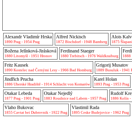
Alexandr Vladimír Hrska
Alfred Nickisch
Alois Kal
1890 Prag - 1954 Prag
1872 Bischdorf - 1948 Bamberg
1875 Šlapan
Božena Jelínková-Jirásková
Ferdinand Staeger
Ferd
1880 Litomyšl - 1951 Hronov
1880 Trebitsch - 1976 Waldkraiburg
1888 
Fritz Kausek
Grigorij Musatov
1890 Kostelec nad Černými Lesy - 1966 Bad Homburg
1889 Busuluk - 1941 
Jindřich Prucha
Karel Holan
1886 Uherské Hradiště - 1914 Schlacht von Komarów
1893 Prag - 1953 Prag
Otakar Lebeda
Otakar Nejedlý
Rudolf Kre
1877 Prag - 1901 Prag
1883 Roudnice nad Labem - 1957 Prag
1886 Kolín -
Vlaho Bukovac
Vlastimil Rada
1855 Cavtat bei Dubrovnik - 1922 Prag
1895 Ceske Budejovice - 1962 Prag