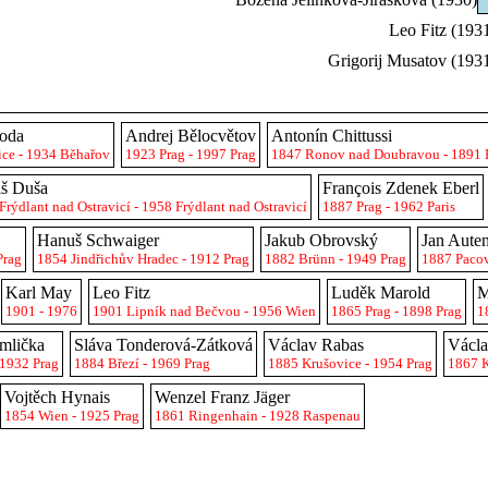
Leo Fitz (193
Grigorij Musatov (193
voda
Andrej Bělocvětov
Antonín Chittussi
ice - 1934 Běhařov
1923 Prag - 1997 Prag
1847 Ronov nad Doubravou - 1891 
iš Duša
François Zdenek Eberl
Frýdlant nad Ostravicí - 1958 Frýdlant nad Ostravicí
1887 Prag - 1962 Paris
Hanuš Schwaiger
Jakub Obrovský
Jan Aute
Prag
1854 Jindřichův Hradec - 1912 Prag
1882 Brünn - 1949 Prag
1887 Pacov
Karl May
Leo Fitz
Luděk Marold
M
1901 - 1976
1901 Lipník nad Bečvou - 1956 Wien
1865 Prag - 1898 Prag
1
mlička
Sláva Tonderová-Zátková
Václav Rabas
Václ
 1932 Prag
1884 Březí - 1969 Prag
1885 Krušovice - 1954 Prag
1867 K
Vojtěch Hynais
Wenzel Franz Jäger
1854 Wien - 1925 Prag
1861 Ringenhain - 1928 Raspenau