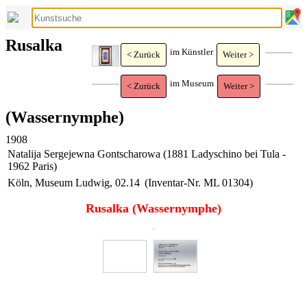
Rusalka
im Künstler
< Zurück
Weiter >
im Museum
< Zurück
Weiter >
(Wassernymphe)
1908
Natalija Sergejewna Gontscharowa (1881 Ladyschino bei Tula -
1962 Paris)
Köln, Museum Ludwig, 02.14
(Inventar-Nr. ML 01304)
Rusalka (Wassernymphe)