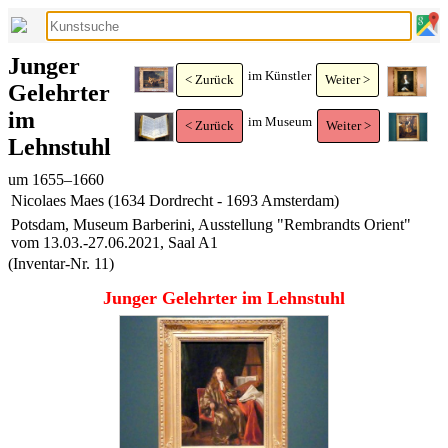
Junger
im Künstler
< Zurück
Weiter >
Gelehrter
im
im Museum
< Zurück
Weiter >
Lehnstuhl
um 1655–1660
Nicolaes Maes (1634 Dordrecht - 1693 Amsterdam)
Potsdam, Museum Barberini, Ausstellung "Rembrandts Orient"
vom 13.03.-27.06.2021, Saal A1
(Inventar-Nr. 11)
Junger Gelehrter im Lehnstuhl