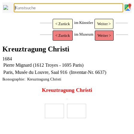
im Künstler
< Zurück
Weiter >
im Museum
< Zurück
Weiter >
Kreuztragung Christi
1684
Pierre Mignard (1612 Troyes - 1695 Paris)
Paris, Musée du Louvre, Saal 916
(Inventar-Nr. 6637)
Ikonographie:
Kreuztragung Christi
Kreuztragung Christi