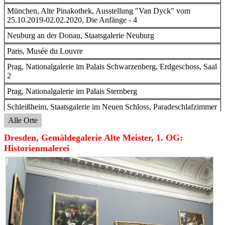
München, Alte Pinakothek, Ausstellung "Van Dyck" vom
25.10.2019-02.02.2020, Die Anfänge - 4
Neuburg an der Donau, Staatsgalerie Neuburg
Paris, Musée du Louvre
Prag, Nationalgalerie im Palais Schwarzenberg, Erdgeschoss, Saal
2
Prag, Nationalgalerie im Palais Sternberg
Schleißheim, Staatsgalerie im Neuen Schloss, Paradeschlafzimmer
im Paradeappartement des Kurfürsten
Alle Orte
Wien, Albertina, Ausstellung "Die fürstliche Sammlung
Dresden, Gemäldegalerie Alte Meister, 1. OG:
Liechtenstein" vom 16.02.-10.06.2019
Historienmalerei
Wien, Kunsthistorisches Museum