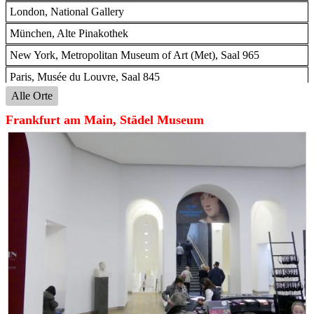
London, National Gallery
München, Alte Pinakothek
New York, Metropolitan Museum of Art (Met), Saal 965
Paris, Musée du Louvre, Saal 845
Alle Orte
Wien, Akademie der bildenden Künste
Frankfurt am Main, Städel Museum
Wien, Albertina, Ausstellung "Die fürstliche Sammlung
Liechtenstein" vom 16.02.-10.06.2019