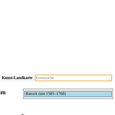
Kunst-Landkarte
um
Barock (um 1585–1768)