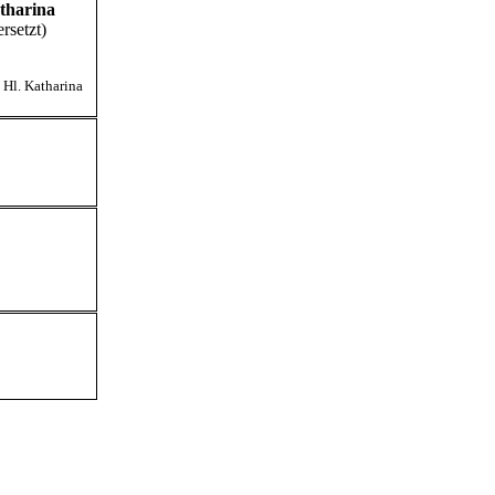
atharina
rsetzt)
,
Hl. Katharina