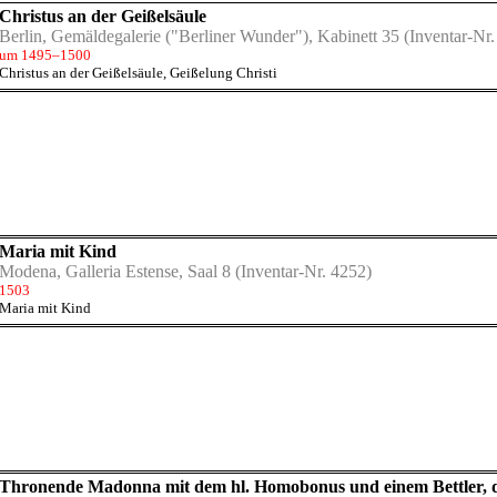
Christus an der Geißelsäule
Berlin, Gemäldegalerie ("Berliner Wunder"), Kabinett 35
(Inventar-N
um 1495–1500
Christus an der Geißelsäule
,
Geißelung Christi
Maria mit Kind
Modena, Galleria Estense, Saal 8
(Inventar-Nr. 4252)
1503
Maria mit Kind
e ersetzt) (1515)
Thronende Madonna mit dem hl. Homobonus und einem Bettler, 