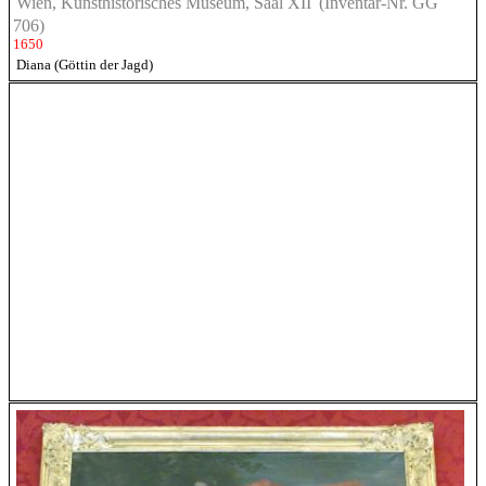
Wien, Kunsthistorisches Museum, Saal XII
(Inventar-Nr. GG
706)
1650
Diana (Göttin der Jagd)