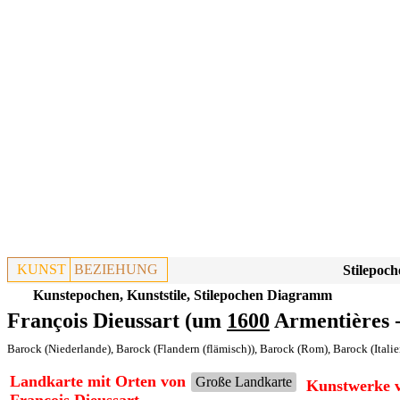
KUNST
BEZIEHUNG
Stilepoch
Kunstepochen, Kunststile, Stilepochen Diagramm
François Dieussart (um
1600
Armentières 
Barock (Niederlande)
,
Barock (Flandern (flämisch))
,
Barock (Rom)
,
Barock (Italie
Landkarte mit Orten von
Große Landkarte
Kunstwerke v