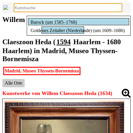
Willem
Barock (um 1585–1768)
Goldenes Zeitalter (Niederlande) (um 1609–1686)
Claeszoon Heda (
1594
Haarlem - 1680
Haarlem) in Madrid, Museo Thyssen-
Bornemisza
Madrid, Museo Thyssen-Bornemisza
Alle Orte
Kunstwerke von Willem Claeszoon Heda (1634)