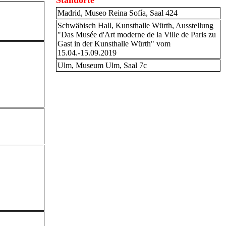
Standorte
Madrid, Museo Reina Sofía, Saal 424
Schwäbisch Hall, Kunsthalle Würth, Ausstellung
"Das Musée d'Art moderne de la Ville de Paris zu
Gast in der Kunsthalle Würth" vom
15.04.-15.09.2019
Ulm, Museum Ulm, Saal 7c
.04.-15.09.2019 (1961)