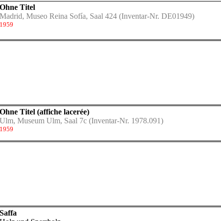
Ohne Titel
Madrid, Museo Reina Sofía, Saal 424
(Inventar-Nr. DE01949)
1959
Ohne Titel (affiche lacerée)
Ulm, Museum Ulm, Saal 7c
(Inventar-Nr. 1978.091)
1959
moderne de la Ville de Paris zu Gast in der Kunsthalle Würth" vom 15
Saffa