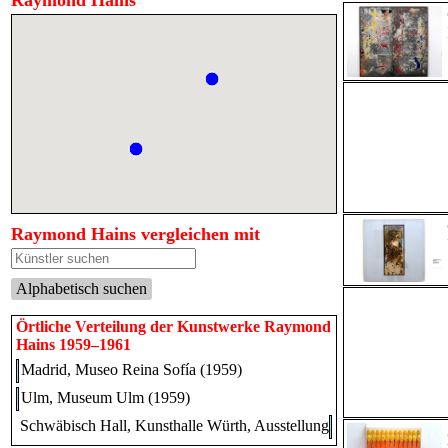
Raymond Hains
Raymond Hains vergleichen mit
Alphabetisch suchen
Örtliche Verteilung der Kunstwerke Raymond
Hains 1959–1961
Madrid, Museo Reina Sofía (1959)
Ulm, Museum Ulm (1959)
Schwäbisch Hall, Kunsthalle Würth, Ausstellung "Das Musée d'Art 