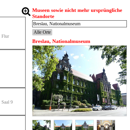
Museen sowie nicht mehr ursprüngliche
Standorte
Breslau, Nationalmuseum
Alle Orte
 Flur
Breslau, Nationalmuseum
 Saal 9