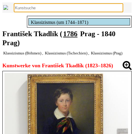
Klassizismus (um 1744–1871)
František Tkadlík (
1786
Prag - 1840
Prag)
Klassizismus (Böhmen)
,
Klassizismus (Tschechien)
,
Klassizismus (Prag)
Kunstwerke von František Tkadlík (1823–1826)