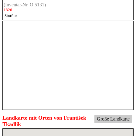
(Inventar-Nr. O 5131)
1826
Sintflut
Landkarte mit Orten von František
Große Landkarte
Tkadlík