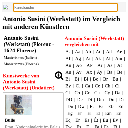
Antonio Susini (Werkstatt) im Vergleich
mit anderen Künstlern
Antonio Susini
Antonio Susini (Werkstatt)
(Werkstatt) (Florenz -
vergleichen mit
1624 Florenz)
A.
|
Aa
|
Ab
|
Ac
|
Ad
|
Ae
|
Manierismus (Italien)
,
Af
|
Ag
|
Ai
|
Ak
|
Al
|
Am
|
Manierismus (Florenz)
An
|
Ao
|
AP
|
Ar
|
As
|
At
|
Au
|
Av
|
Ax
|
Ay
|
Ba
|
Be
|
Kunstwerke von
Bi
|
Bj
|
Bl
|
Bo
|
Br
|
Bu
|
Antonio Susini
By
|
C.
|
Ca
|
Ce
|
Ch
|
Ci
|
(Werkstatt) (Undatiert)
Cl
|
Co
|
Cr
|
Cu
|
Cy
|
Da
|
DD
|
De
|
Di
|
Dm
|
Do
|
Dr
|
Du
|
Dw
|
E.
|
Ea
|
Eb
|
Ed
|
Eg
|
Eh
|
Ei
|
El
|
Em
|
En
|
Eq
|
Er
|
Es
|
Ét
|
Eu
|
Ev
|
Bulle
Ew
|
Ez
|
F.
|
Fa
|
Fe
|
Fi
|
Prag, Nationalgalerie im Palais