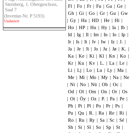
Sternberg, 1. Obergeschoss,
Fl
|
Fo
|
Fr
|
Fu
|
Ga
|
Ge
|
Saal 7
Gh
|
Gi
|
Go
|
Gr
|
Gu
|
Gw
(Inventar-Nr. P 5193)
|
Gy
|
Ha
|
HD
|
He
|
Hi
|
Undatiert
Ho
|
HP
|
Hu
|
Hy
|
Ia
|
Ib
|
Id
|
Ig
|
Il
|
Im
|
In
|
Io
|
Ip
|
Ir
|
Is
|
It
|
Iv
|
Iw
|
Iz
|
J.
|
Ja
|
Je
|
Ji
|
Jo
|
Ju
|
Jø
|
K.
|
Ka
|
Ke
|
Ki
|
Kl
|
Kn
|
Ko
|
Kr
|
Ku
|
Kv
|
L.
|
La
|
Le
|
Li
|
Lj
|
Lo
|
Lu
|
Ly
|
Ma
|
Me
|
Mi
|
Mo
|
My
|
Na
|
Ne
|
Ni
|
No
|
Nü
|
Ob
|
Oc
|
Od
|
Ol
|
Om
|
On
|
Or
|
Os
|
Ot
|
Öy
|
Oz
|
P.
|
Pa
|
Pe
|
Ph
|
Pi
|
Pl
|
Po
|
Pr
|
Ps
|
Pu
|
Qu
|
R.
|
Ra
|
Re
|
Ri
|
Ro
|
Ru
|
Ry
|
Sa
|
Sc
|
Sé
|
Sh
|
Si
|
Sl
|
So
|
Sp
|
St
|