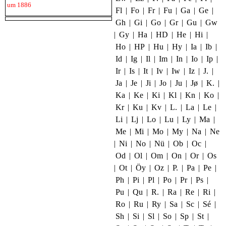
um 1886
Fl
|
Fo
|
Fr
|
Fu
|
Ga
|
Ge
|
Gh
|
Gi
|
Go
|
Gr
|
Gu
|
Gw
|
Gy
|
Ha
|
HD
|
He
|
Hi
|
Ho
|
HP
|
Hu
|
Hy
|
Ia
|
Ib
|
Id
|
Ig
|
Il
|
Im
|
In
|
Io
|
Ip
|
Ir
|
Is
|
It
|
Iv
|
Iw
|
Iz
|
J.
|
Ja
|
Je
|
Ji
|
Jo
|
Ju
|
Jø
|
K.
|
Ka
|
Ke
|
Ki
|
Kl
|
Kn
|
Ko
|
Kr
|
Ku
|
Kv
|
L.
|
La
|
Le
|
Li
|
Lj
|
Lo
|
Lu
|
Ly
|
Ma
|
Me
|
Mi
|
Mo
|
My
|
Na
|
Ne
|
Ni
|
No
|
Nü
|
Ob
|
Oc
|
Od
|
Ol
|
Om
|
On
|
Or
|
Os
|
Ot
|
Öy
|
Oz
|
P.
|
Pa
|
Pe
|
Ph
|
Pi
|
Pl
|
Po
|
Pr
|
Ps
|
Pu
|
Qu
|
R.
|
Ra
|
Re
|
Ri
|
Ro
|
Ru
|
Ry
|
Sa
|
Sc
|
Sé
|
Sh
|
Si
|
Sl
|
So
|
Sp
|
St
|