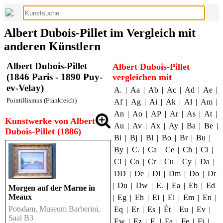
Albert Dubois-Pillet im Vergleich mit
anderen Künstlern
Albert Dubois-Pillet
Albert Dubois-Pillet
(1846 Paris - 1890 Puy-
vergleichen mit
ev-Velay)
A.
|
Aa
|
Ab
|
Ac
|
Ad
|
Ae
|
Pointillismus (Frankreich)
Af
|
Ag
|
Ai
|
Ak
|
Al
|
Am
|
An
|
Ao
|
AP
|
Ar
|
As
|
At
|
Kunstwerke von Albert
Au
|
Av
|
Ax
|
Ay
|
Ba
|
Be
|
Dubois-Pillet (1886)
Bi
|
Bj
|
Bl
|
Bo
|
Br
|
Bu
|
By
|
C.
|
Ca
|
Ce
|
Ch
|
Ci
|
Cl
|
Co
|
Cr
|
Cu
|
Cy
|
Da
|
DD
|
De
|
Di
|
Dm
|
Do
|
Dr
|
Du
|
Dw
|
E.
|
Ea
|
Eb
|
Ed
Morgen auf der Marne in
Meaux
|
Eg
|
Eh
|
Ei
|
El
|
Em
|
En
|
Potsdam, Museum Barberini,
Eq
|
Er
|
Es
|
Ét
|
Eu
|
Ev
|
Saal B3
Ew
|
Ez
|
F.
|
Fa
|
Fe
|
Fi
|