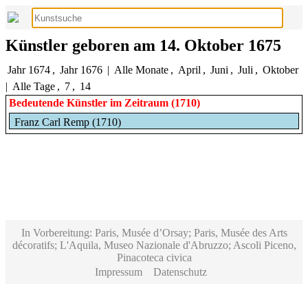
Künstler geboren am 14. Oktober 1675
Jahr 1674
,
Jahr 1676
|
Alle Monate
,
April
,
Juni
,
Juli
,
Oktober
|
Alle Tage
,
7
,
14
Bedeutende Künstler im Zeitraum (1710)
Franz Carl Remp (1710)
In Vorbereitung: Paris, Musée d’Orsay; Paris, Musée des Arts
décoratifs; L'Aquila, Museo Nazionale d'Abruzzo; Ascoli Piceno,
Pinacoteca civica
Impressum
Datenschutz