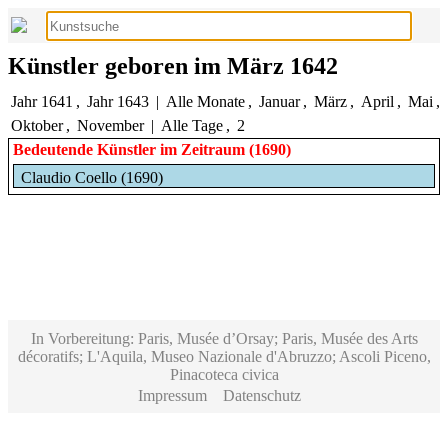
Künstler geboren im März 1642
Jahr 1641
,
Jahr 1643
|
Alle Monate
,
Januar
,
März
,
April
,
Mai
,
Oktober
,
November
|
Alle Tage
,
2
Bedeutende Künstler im Zeitraum (1690)
Claudio Coello (1690)
In Vorbereitung: Paris, Musée d’Orsay; Paris, Musée des Arts
décoratifs; L'Aquila, Museo Nazionale d'Abruzzo; Ascoli Piceno,
Pinacoteca civica
Impressum
Datenschutz