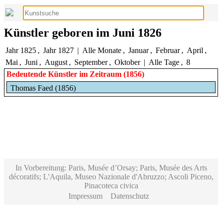
Künstler geboren im Juni 1826
Jahr 1825
,
Jahr 1827
|
Alle Monate
,
Januar
,
Februar
,
April
,
Mai
,
Juni
,
August
,
September
,
Oktober
|
Alle Tage
,
8
Bedeutende Künstler im Zeitraum (1856)
Thomas Faed (1856)
In Vorbereitung: Paris, Musée d’Orsay; Paris, Musée des Arts
décoratifs; L'Aquila, Museo Nazionale d'Abruzzo; Ascoli Piceno,
Pinacoteca civica
Impressum
Datenschutz