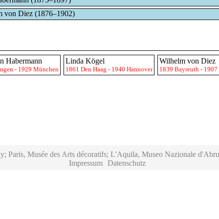
m von Diez (1876–1902)
n Habermann
Linda Kögel
Wilhelm von Diez
ingen - 1929 München
1861 Den Haag - 1940 Hannover
1839 Bayreuth - 190
y; Paris, Musée des Arts décoratifs; L'Aquila, Museo Nazionale d'Abru
Impressum
Datenschutz