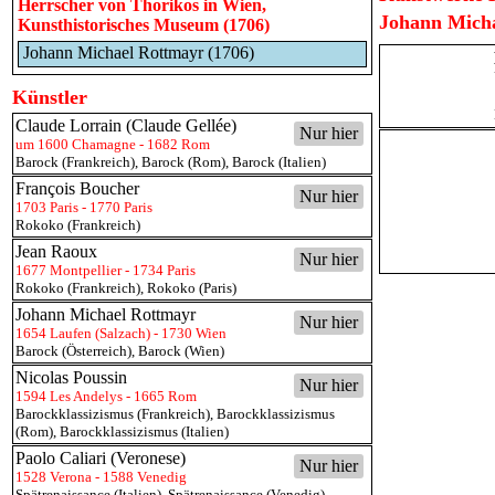
Herrscher von Thorikos in Wien,
Johann Micha
Kunsthistorisches Museum (1706)
Johann Michael Rottmayr (1706)
Künstler
Claude Lorrain (Claude Gellée)
Nur hier
um 1600 Chamagne - 1682 Rom
Barock (Frankreich)
,
Barock (Rom)
,
Barock (Italien)
François Boucher
Nur hier
1703 Paris - 1770 Paris
Rokoko (Frankreich)
Jean Raoux
Nur hier
1677 Montpellier - 1734 Paris
Rokoko (Frankreich)
,
Rokoko (Paris)
Johann Michael Rottmayr
Nur hier
1654 Laufen (Salzach) - 1730 Wien
Barock (Österreich)
,
Barock (Wien)
Nicolas Poussin
Nur hier
1594 Les Andelys - 1665 Rom
Barockklassizismus (Frankreich)
,
Barockklassizismus
(Rom)
,
Barockklassizismus (Italien)
Paolo Caliari (Veronese)
Nur hier
1528 Verona - 1588 Venedig
Spätrenaissance (Italien)
,
Spätrenaissance (Venedig)
,