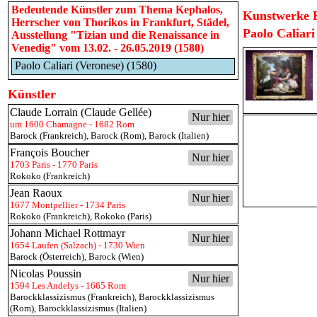
Bedeutende Künstler zum Thema Kephalos,
Kunstwerke K
Herrscher von Thorikos in Frankfurt, Städel,
Paolo Caliari
Ausstellung "Tizian und die Renaissance in
Venedig" vom 13.02. - 26.05.2019 (1580)
Paolo Caliari (Veronese) (1580)
Künstler
Claude Lorrain (Claude Gellée)
Nur hier
um 1600 Chamagne - 1682 Rom
Barock (Frankreich)
,
Barock (Rom)
,
Barock (Italien)
François Boucher
Nur hier
1703 Paris - 1770 Paris
Rokoko (Frankreich)
Jean Raoux
Nur hier
1677 Montpellier - 1734 Paris
Rokoko (Frankreich)
,
Rokoko (Paris)
Johann Michael Rottmayr
Nur hier
1654 Laufen (Salzach) - 1730 Wien
Barock (Österreich)
,
Barock (Wien)
Nicolas Poussin
Nur hier
1594 Les Andelys - 1665 Rom
Barockklassizismus (Frankreich)
,
Barockklassizismus
(Rom)
,
Barockklassizismus (Italien)