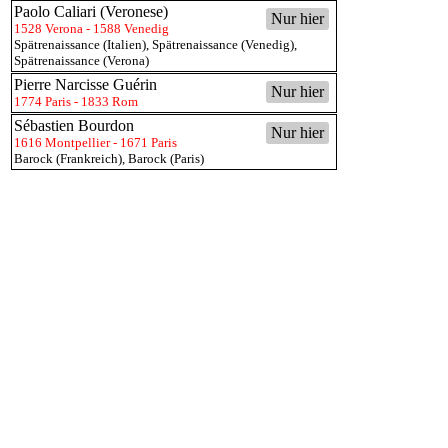
Paolo Caliari (Veronese)
Nur hier
1528 Verona - 1588 Venedig
Spätrenaissance (Italien)
,
Spätrenaissance (Venedig)
,
Spätrenaissance (Verona)
Pierre Narcisse Guérin
Nur hier
1774 Paris - 1833 Rom
Sébastien Bourdon
Nur hier
1616 Montpellier - 1671 Paris
Barock (Frankreich)
,
Barock (Paris)