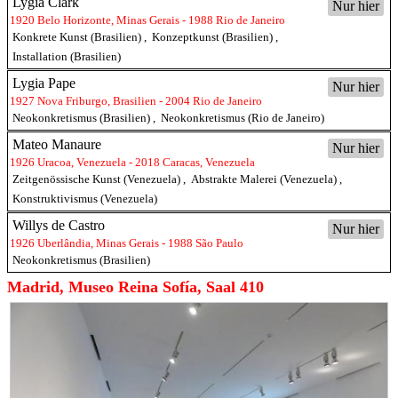
Lygia Clark
Nur hier
1920 Belo Horizonte, Minas Gerais - 1988 Rio de Janeiro
Konkrete Kunst (Brasilien)
,
Konzeptkunst (Brasilien)
,
Installation (Brasilien)
Lygia Pape
Nur hier
1927 Nova Friburgo, Brasilien - 2004 Rio de Janeiro
Neokonkretismus (Brasilien)
,
Neokonkretismus (Rio de Janeiro)
Mateo Manaure
Nur hier
1926 Uracoa, Venezuela - 2018 Caracas, Venezuela
Zeitgenössische Kunst (Venezuela)
,
Abstrakte Malerei (Venezuela)
,
Konstruktivismus (Venezuela)
Willys de Castro
Nur hier
1926 Uberlândia, Minas Gerais - 1988 São Paulo
Neokonkretismus (Brasilien)
Madrid, Museo Reina Sofía, Saal 410