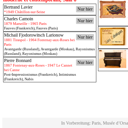
Bertrand Lavier
Nur hier
*1949 Châtillon-sur-Seine
Charles Camoin
Nur hier
1879 Marseille - 1965 Paris
Fauves (Frankreich)
,
Fauves (Paris)
Michail Fjodorowitsch Larionow
Nur hier
1881 Tiraspol - 1964 Fontenay-aux-Roses bei
Paris
Avantgarde (Russland)
,
Avantgarde (Moskau)
,
Rayonismus
(Russland)
,
Rayonismus (Moskau)
Pierre Bonnard
Nur hier
1867 Fontenay-aux-Roses - 1947 Le Cannet
bei Canne
Post-Impressionismus (Frankreich)
,
Intimismus
(Frankreich)
,
Nabis
In Vorbereitung: Paris, Musée d’Orsa