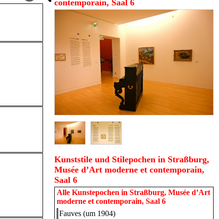
contemporain, Saal 6
Kunststile und Stilepochen in Straßburg,
Musée d’Art moderne et contemporain,
Saal 6
Alle Kunstepochen in
Straßburg, Musée d’Art
moderne et contemporain, Saal 6
Fauves (um 1904)