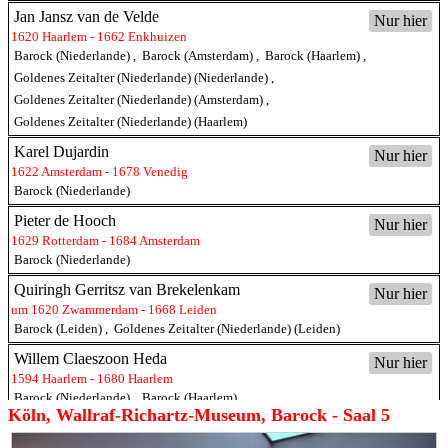
Jan Jansz van de Velde
Nur hier
1620 Haarlem - 1662 Enkhuizen
Barock (Niederlande)
,
Barock (Amsterdam)
,
Barock (Haarlem)
,
Goldenes Zeitalter (Niederlande) (Niederlande)
,
Goldenes Zeitalter (Niederlande) (Amsterdam)
,
Goldenes Zeitalter (Niederlande) (Haarlem)
Karel Dujardin
Nur hier
1622 Amsterdam - 1678 Venedig
Barock (Niederlande)
Pieter de Hooch
Nur hier
1629 Rotterdam - 1684 Amsterdam
Barock (Niederlande)
Quiringh Gerritsz van Brekelenkam
Nur hier
um 1620 Zwammerdam - 1668 Leiden
Barock (Leiden)
,
Goldenes Zeitalter (Niederlande) (Leiden)
Willem Claeszoon Heda
Nur hier
1594 Haarlem - 1680 Haarlem
Barock (Niederlande)
,
Barock (Haarlem)
,
Köln, Wallraf-Richartz-Museum, Barock - Saal 5
Goldenes Zeitalter (Niederlande) (Niederlande)
,
Goldenes Zeitalter (Niederlande) (Haarlem)