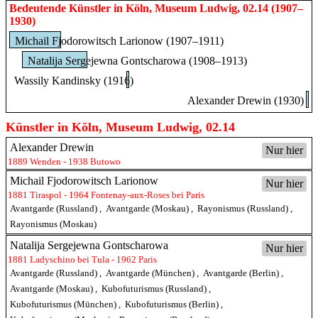
Bedeutende Künstler in Köln, Museum Ludwig, 02.14 (1907–
1930)
Michail Fjodorowitsch Larionow (1907–1911)
Natalija Sergejewna Gontscharowa (1908–1913)
Wassily Kandinsky (1916)
Alexander Drewin (1930)
Künstler in Köln, Museum Ludwig, 02.14
Alexander Drewin
Nur hier
1889 Wenden - 1938 Butowo
Michail Fjodorowitsch Larionow
Nur hier
1881 Tiraspol - 1964 Fontenay-aux-Roses bei Paris
Avantgarde (Russland)
,
Avantgarde (Moskau)
,
Rayonismus (Russland)
,
Rayonismus (Moskau)
Natalija Sergejewna Gontscharowa
Nur hier
1881 Ladyschino bei Tula - 1962 Paris
Avantgarde (Russland)
,
Avantgarde (München)
,
Avantgarde (Berlin)
,
Avantgarde (Moskau)
,
Kubofuturismus (Russland)
,
Kubofuturismus (München)
,
Kubofuturismus (Berlin)
,