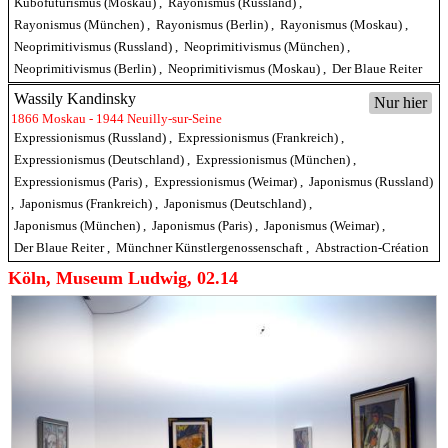
Kubofuturismus (Moskau)
,
Rayonismus (Russland)
,
Rayonismus (München)
,
Rayonismus (Berlin)
,
Rayonismus (Moskau)
,
Neoprimitivismus (Russland)
,
Neoprimitivismus (München)
,
Neoprimitivismus (Berlin)
,
Neoprimitivismus (Moskau)
,
Der Blaue Reiter
Wassily Kandinsky
Nur hier
1866 Moskau - 1944 Neuilly-sur-Seine
Expressionismus (Russland)
,
Expressionismus (Frankreich)
,
Expressionismus (Deutschland)
,
Expressionismus (München)
,
Expressionismus (Paris)
,
Expressionismus (Weimar)
,
Japonismus (Russland)
,
Japonismus (Frankreich)
,
Japonismus (Deutschland)
,
Japonismus (München)
,
Japonismus (Paris)
,
Japonismus (Weimar)
,
Der Blaue Reiter
,
Münchner Künstlergenossenschaft
,
Abstraction-Création
Köln, Museum Ludwig, 02.14