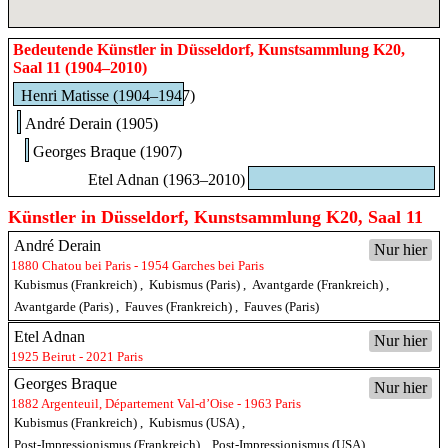
Bedeutende Künstler in Düsseldorf, Kunstsammlung K20,
Saal 11 (1904–2010)
Henri Matisse (1904–1947)
André Derain (1905)
Georges Braque (1907)
Etel Adnan (1963–2010)
Künstler in Düsseldorf, Kunstsammlung K20, Saal 11
André Derain
Nur hier
1880 Chatou bei Paris - 1954 Garches bei Paris
Kubismus (Frankreich)
,
Kubismus (Paris)
,
Avantgarde (Frankreich)
,
Avantgarde (Paris)
,
Fauves (Frankreich)
,
Fauves (Paris)
Etel Adnan
Nur hier
1925 Beirut - 2021 Paris
Georges Braque
Nur hier
1882 Argenteuil, Département Val-d’Oise - 1963 Paris
Kubismus (Frankreich)
,
Kubismus (USA)
,
Post-Impressionismus (Frankreich)
,
Post-Impressionismus (USA)
,