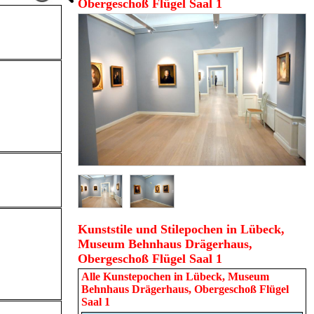
Obergeschoß Flügel Saal 1
Kunststile und Stilepochen in Lübeck,
Museum Behnhaus Drägerhaus,
Obergeschoß Flügel Saal 1
Alle Kunstepochen in
Lübeck, Museum
Behnhaus Drägerhaus, Obergeschoß Flügel
Saal 1