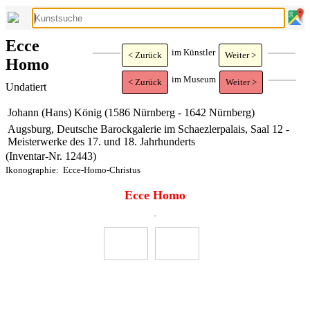
Ecce
im Künstler
< Zurück
Weiter >
Homo
im Museum
< Zurück
Weiter >
Undatiert
Johann (Hans) König (1586 Nürnberg - 1642 Nürnberg)
Augsburg, Deutsche Barockgalerie im Schaezlerpalais, Saal 12 -
Meisterwerke des 17. und 18. Jahrhunderts
(Inventar-Nr. 12443)
Ikonographie:
Ecce-Homo-Christus
Ecce Homo