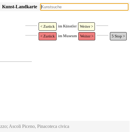
Kunst-Landkarte
im Künstler
< Zurück
Weiter >
im Museum
< Zurück
Weiter >
5
Stop >