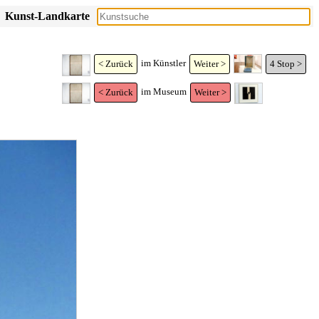
Kunst-Landkarte
im Künstler
< Zurück
Weiter >
4
Stop >
im Museum
< Zurück
Weiter >