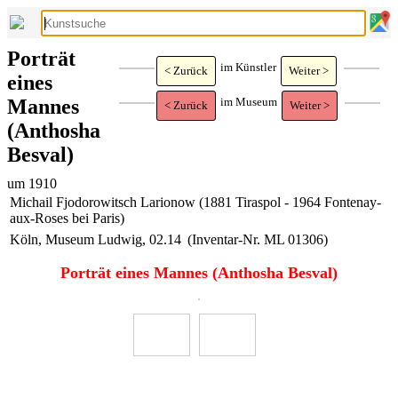
Porträt
im Künstler
< Zurück
Weiter >
eines
Mannes
im Museum
< Zurück
Weiter >
(Anthosha
Besval)
um 1910
Michail Fjodorowitsch Larionow (1881 Tiraspol - 1964 Fontenay-
aux-Roses bei Paris)
Köln, Museum Ludwig, 02.14
(Inventar-Nr. ML 01306)
Porträt eines Mannes (Anthosha Besval)