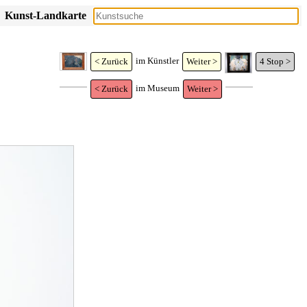
Kunst-Landkarte
im Künstler
< Zurück
Weiter >
4
Stop >
im Museum
< Zurück
Weiter >