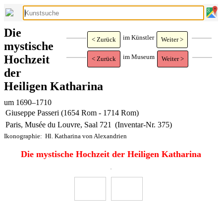
Die
im Künstler
< Zurück
Weiter >
mystische
Hochzeit
im Museum
< Zurück
Weiter >
der
Heiligen Katharina
um 1690–1710
Giuseppe Passeri (1654 Rom - 1714 Rom)
Paris, Musée du Louvre, Saal 721
(Inventar-Nr. 375)
Ikonographie:
Hl. Katharina von Alexandrien
Die mystische Hochzeit der Heiligen Katharina