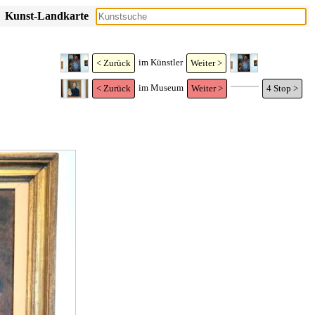
Kunst-Landkarte
im Künstler
< Zurück
Weiter >
im Museum
< Zurück
Weiter >
4
Stop >